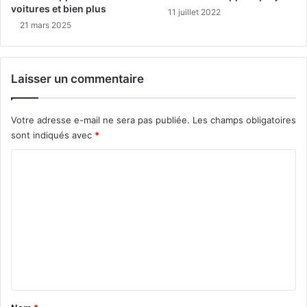
voitures et bien plus
11 juillet 2022
21 mars 2025
Laisser un commentaire
Votre adresse e-mail ne sera pas publiée.
Les champs obligatoires
sont indiqués avec
*
C
o
m
m
e
n
t
a