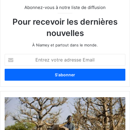
Abonnez-vous à notre liste de diffusion
Pour recevoir les dernières
nouvelles
À Niamey et partout dans le monde.
E
n
t
r
e
z
v
o
t
r
e
a
d