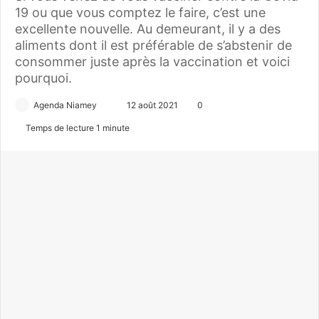
19 ou que vous comptez le faire, c’est une
excellente nouvelle. Au demeurant, il y a des
aliments dont il est préférable de s’abstenir de
consommer juste après la vaccination et voici
pourquoi.
Agenda Niamey
E
12 août 2021
0
n
Temps de lecture 1 minute
v
o
y
e
r
u
n
c
o
u
r