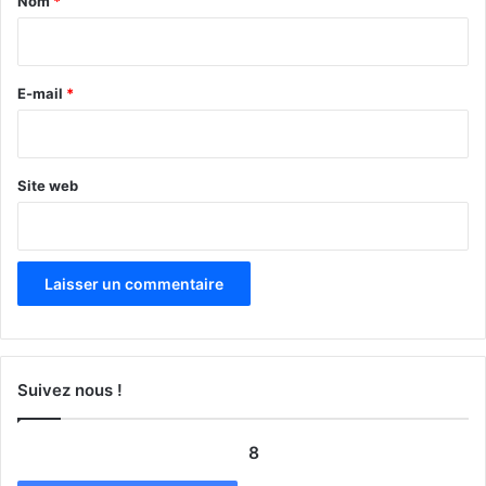
Nom
*
i
r
e
E-mail
*
*
Site web
Suivez nous !
8