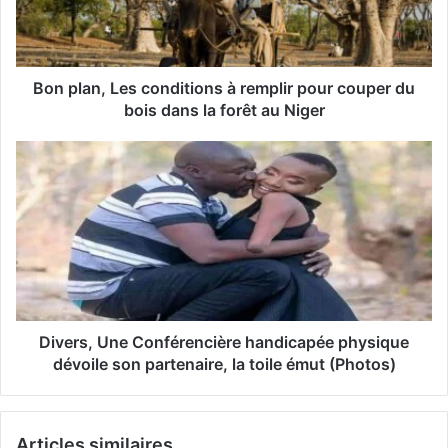
r
e
s
s
Bon plan, Les conditions à remplir pour couper du
e
bois dans la forêt au Niger
E
m
a
i
l
Divers, Une Conférencière handicapée physique
dévoile son partenaire, la toile émut (Photos)
Articles similaires