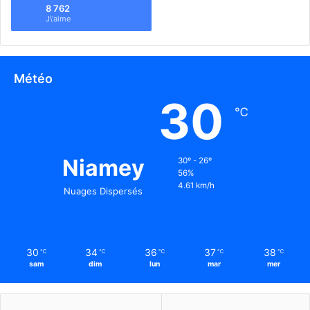
8 762
J\'aime
Météo
30
℃
Niamey
30º - 26º
56%
4.61 km/h
Nuages Dispersés
30
34
36
37
38
℃
℃
℃
℃
℃
sam
dim
lun
mar
mer