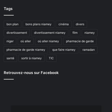
Tags
bon plan
bons plans niamey
cinéma
divers
divertissement
divertissement niamey
film
niamey
niger
où aller
où aller niamey
pharmacie de garde
pharmacie de garde niamey
que faire niamey
ramadan
santé
sortir à niamey
TIC
Retrouvez-nous sur Facebook