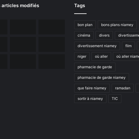
 articles modifiés
Tags
bon plan
bons plans niamey
cinéma
divers
divertissem
divertissement niamey
film
niger
où aller
où aller nia
pharmacie de garde
pharmacie de garde niamey
que faire niamey
ramadan
sortir à niamey
TIC