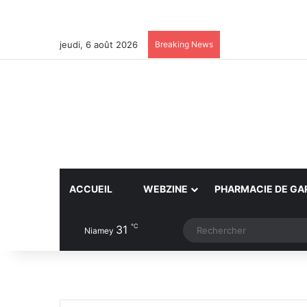
jeudi, 6 août 2026
Breaking News
ACCUEIL
WEBZINE
PHARMACIE DE GA
℃
31
Article Aléatoire
Switch skin
Niamey