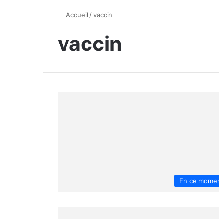
Accueil
/
vaccin
vaccin
En ce mome