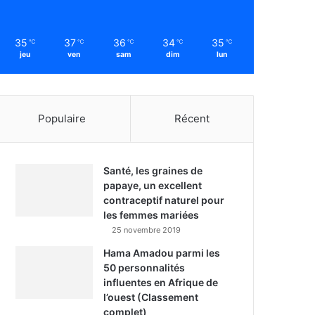
35
37
36
34
35
℃
℃
℃
℃
℃
jeu
ven
sam
dim
lun
Populaire
Récent
Santé, les graines de
papaye, un excellent
contraceptif naturel pour
les femmes mariées
25 novembre 2019
Hama Amadou parmi les
50 personnalités
influentes en Afrique de
l’ouest (Classement
complet)