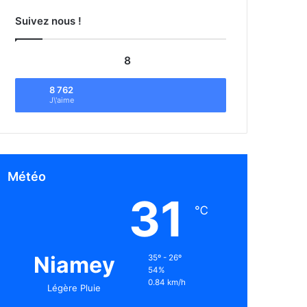
Suivez nous !
8
8 762
J\'aime
Météo
31
℃
Niamey
35º - 26º
54%
0.84 km/h
Légère Pluie