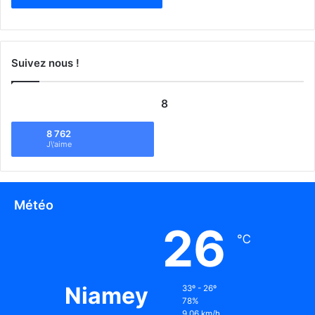
Suivez nous !
8
8 762
J\'aime
Météo
26
℃
Niamey
33º - 26º
78%
9.06 km/h