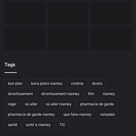
Tags
bon plan
bons plans niamey
cinéma
divers
divertissement
divertissement niamey
film
niamey
niger
où aller
où aller niamey
pharmacie de garde
pharmacie de garde niamey
que faire niamey
ramadan
santé
sortir à niamey
TIC