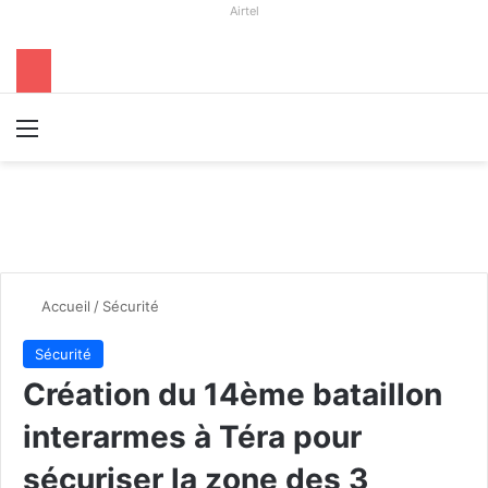
Airtel
Menu
R
Accueil
/
Sécurité
Sécurité
Création du 14ème bataillon
interarmes à Téra pour
sécuriser la zone des 3