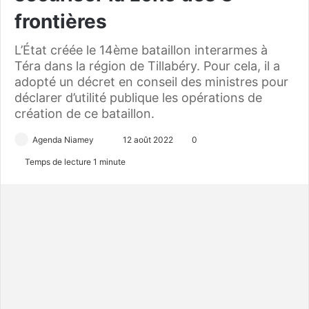
frontières
L’État créée le 14ème bataillon interarmes à
Téra dans la région de Tillabéry. Pour cela, il a
adopté un décret en conseil des ministres pour
déclarer d’utilité publique les opérations de
création de ce bataillon.
Agenda Niamey
E
12 août 2022
0
n
Temps de lecture 1 minute
v
o
y
e
r
u
n
c
o