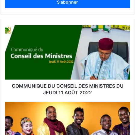
r
e
z
v
o
t
r
e
a
d
r
e
s
s
COMMUNIQUE DU CONSEIL DES MINISTRES DU
e
JEUDI 11 AOÛT 2022
E
m
a
i
l