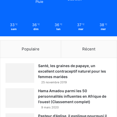
Pluie
33
36
36
37
38
℃
℃
℃
℃
℃
sam
dim
lun
mar
mer
Populaire
Récent
Santé, les graines de papaye, un
excellent contraceptif naturel pour les
femmes mariées
25 novembre 2019
Hama Amadou parmi les 50
personnalités influentes en Afrique de
l’ouest (Classement complet)
9 mars 2020
Pasteur d’église, il explique pourquoi il