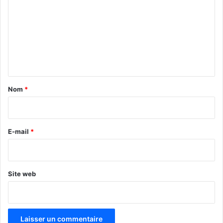
m
m
e
n
t
a
Nom
*
i
r
e
E-mail
*
*
Site web