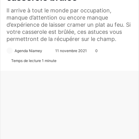
Il arrive à tout le monde par occupation,
manque d’attention ou encore manque
d’expérience de laisser cramer un plat au feu. Si
votre casserole est brûlée, ces astuces vous
permettront de la récupérer sur le champ.
Agenda Niamey
E
11 novembre 2021
0
n
Temps de lecture 1 minute
v
o
y
e
r
u
n
c
o
u