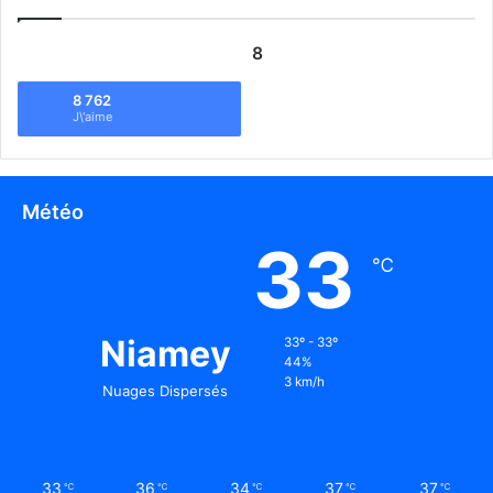
8
8 762
J\'aime
Météo
33
℃
Niamey
33º - 33º
44%
3 km/h
Nuages Dispersés
33
36
34
37
37
℃
℃
℃
℃
℃