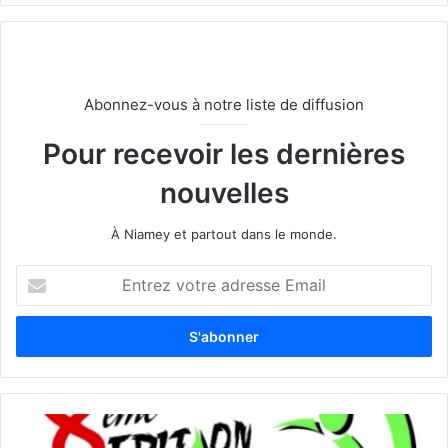
Abonnez-vous à notre liste de diffusion
Pour recevoir les dernières
nouvelles
À Niamey et partout dans le monde.
E
n
t
r
e
z
v
o
t