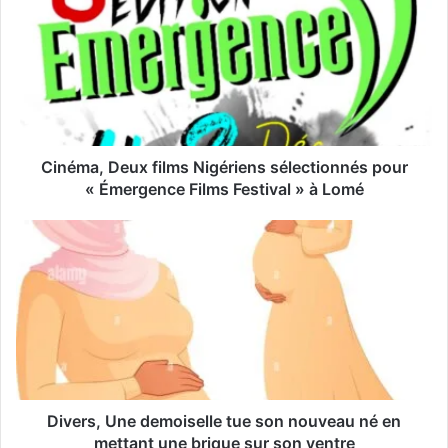
r
e
a
d
r
e
s
s
Cinéma, Deux films Nigériens sélectionnés pour
e
« Émergence Films Festival » à Lomé
E
m
a
i
l
Divers, Une demoiselle tue son nouveau né en
mettant une brique sur son ventre