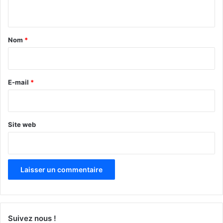
n
t
a
Nom
*
i
r
e
E-mail
*
*
Site web
Suivez nous !