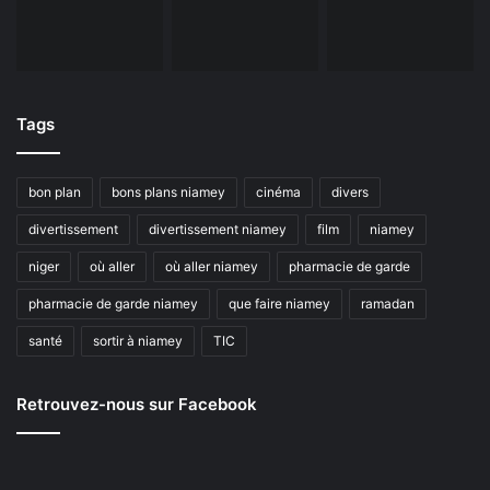
Tags
bon plan
bons plans niamey
cinéma
divers
divertissement
divertissement niamey
film
niamey
niger
où aller
où aller niamey
pharmacie de garde
pharmacie de garde niamey
que faire niamey
ramadan
santé
sortir à niamey
TIC
Retrouvez-nous sur Facebook