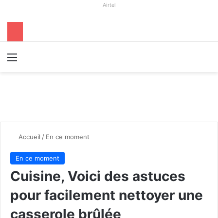
Airtel
Menu
R
Accueil
/
En ce moment
En ce moment
Cuisine, Voici des astuces
pour facilement nettoyer une
casserole brûlée