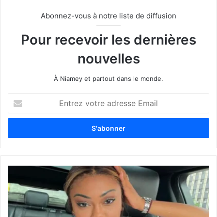
Abonnez-vous à notre liste de diffusion
Pour recevoir les dernières
nouvelles
À Niamey et partout dans le monde.
E
n
t
r
e
z
v
o
t
r
e
a