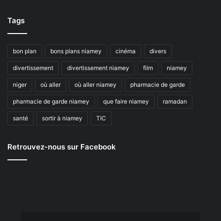
Tags
bon plan
bons plans niamey
cinéma
divers
divertissement
divertissement niamey
film
niamey
niger
où aller
où aller niamey
pharmacie de garde
pharmacie de garde niamey
que faire niamey
ramadan
santé
sortir à niamey
TIC
Retrouvez-nous sur Facebook