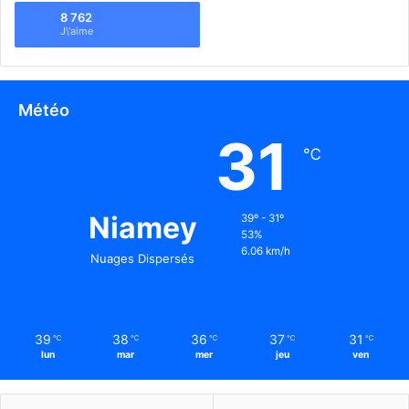
8 762
J\'aime
Météo
31
℃
Niamey
39º - 31º
53%
6.06 km/h
Nuages Dispersés
39
38
36
37
31
℃
℃
℃
℃
℃
lun
mar
mer
jeu
ven