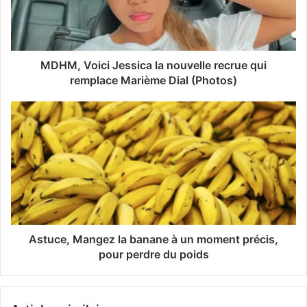
d
r
e
s
s
MDHM, Voici Jessica la nouvelle recrue qui
e
remplace Marième Dial (Photos)
E
m
a
i
l
Astuce, Mangez la banane à un moment précis,
pour perdre du poids