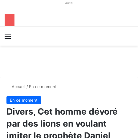
Airtel
Menu
R
Accueil
/
En ce moment
En ce moment
Divers, Cet homme dévoré
par des lions en voulant
imiter le prophète Daniel