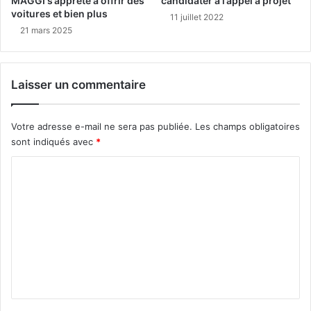
MAGGI s’apprête à offrir des
candidater à l’appel à projet
voitures et bien plus
11 juillet 2022
21 mars 2025
Laisser un commentaire
Votre adresse e-mail ne sera pas publiée.
Les champs obligatoires
sont indiqués avec
*
C
o
m
m
e
n
t