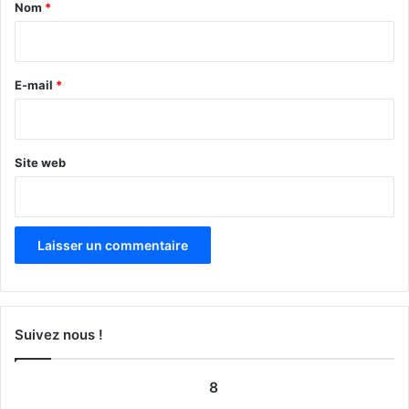
a
Nom
*
i
r
e
E-mail
*
*
Site web
Suivez nous !
8