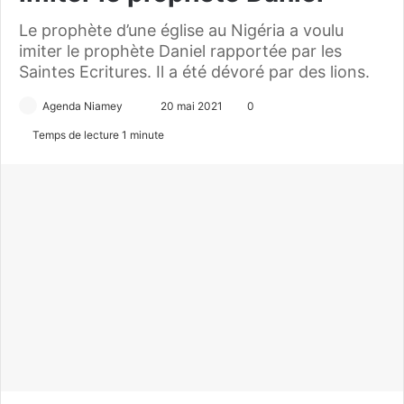
Le prophète d’une église au Nigéria a voulu
imiter le prophète Daniel rapportée par les
Saintes Ecritures. Il a été dévoré par des lions.
Agenda Niamey
E
20 mai 2021
0
n
Temps de lecture 1 minute
v
o
y
e
r
u
n
c
o
u
r
r