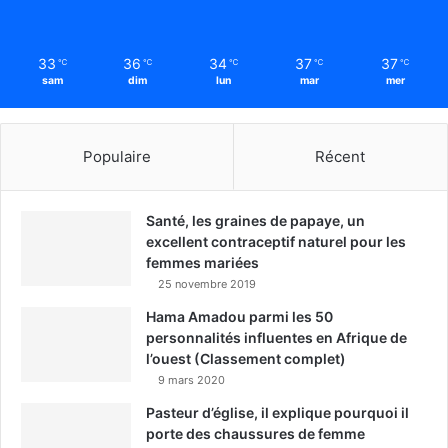
33
36
34
37
37
℃
℃
℃
℃
℃
sam
dim
lun
mar
mer
Populaire
Récent
Santé, les graines de papaye, un
excellent contraceptif naturel pour les
femmes mariées
25 novembre 2019
Hama Amadou parmi les 50
personnalités influentes en Afrique de
l’ouest (Classement complet)
9 mars 2020
Pasteur d’église, il explique pourquoi il
porte des chaussures de femme