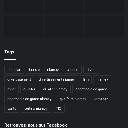
Tags
bon plan
bons plans niamey
cinéma
divers
divertissement
divertissement niamey
film
niamey
niger
où aller
où aller niamey
pharmacie de garde
pharmacie de garde niamey
que faire niamey
ramadan
santé
sortir à niamey
TIC
Retrouvez-nous sur Facebook