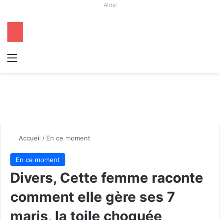
Airtel
Menu
R
Accueil
/
En ce moment
En ce moment
Divers, Cette femme raconte
comment elle gère ses 7
maris, la toile choquée