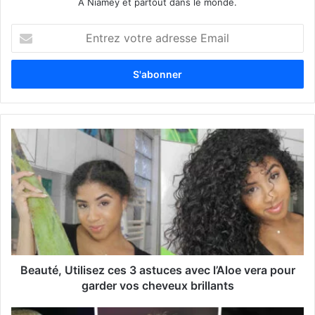
À Niamey et partout dans le monde.
E
n
t
r
e
z
v
o
t
r
e
a
d
r
e
s
s
Beauté, Utilisez ces 3 astuces avec l’Aloe vera pour
e
garder vos cheveux brillants
E
m