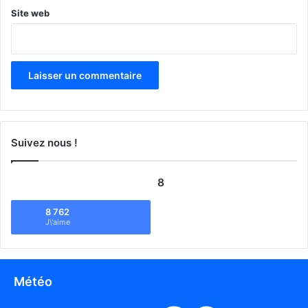
Site web
Suivez nous !
8
8 762
J\'aime
Météo