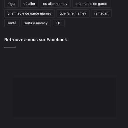
niger
où aller
où aller niamey
pharmacie de garde
pharmacie de garde niamey
que faire niamey
ramadan
santé
sortir à niamey
TIC
Retrouvez-nous sur Facebook