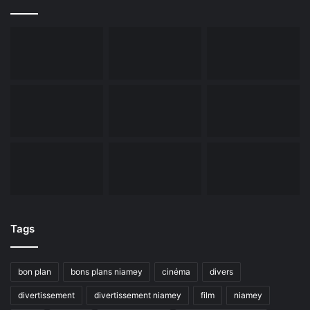
Tags
bon plan
bons plans niamey
cinéma
divers
divertissement
divertissement niamey
film
niamey