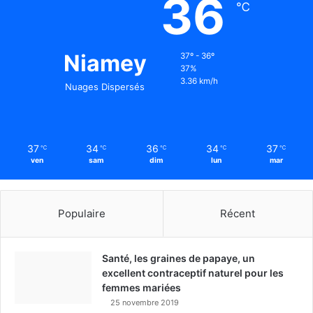
36
℃
Niamey
37º - 36º
37%
3.36 km/h
Nuages Dispersés
37
34
36
34
37
℃
℃
℃
℃
℃
ven
sam
dim
lun
mar
Populaire
Récent
Santé, les graines de papaye, un
excellent contraceptif naturel pour les
femmes mariées
25 novembre 2019