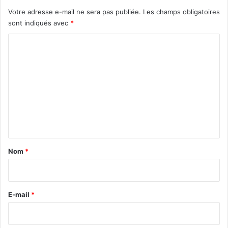
Votre adresse e-mail ne sera pas publiée.
Les champs obligatoires
sont indiqués avec
*
C
o
m
m
e
n
t
a
Nom
*
i
r
e
E-mail
*
*