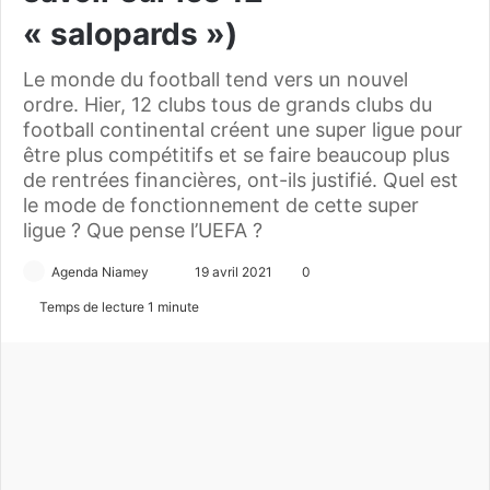
« salopards »)
Le monde du football tend vers un nouvel
ordre. Hier, 12 clubs tous de grands clubs du
football continental créent une super ligue pour
être plus compétitifs et se faire beaucoup plus
de rentrées financières, ont-ils justifié. Quel est
le mode de fonctionnement de cette super
ligue ? Que pense l’UEFA ?
Agenda Niamey
E
19 avril 2021
0
n
Temps de lecture 1 minute
v
o
y
e
r
u
n