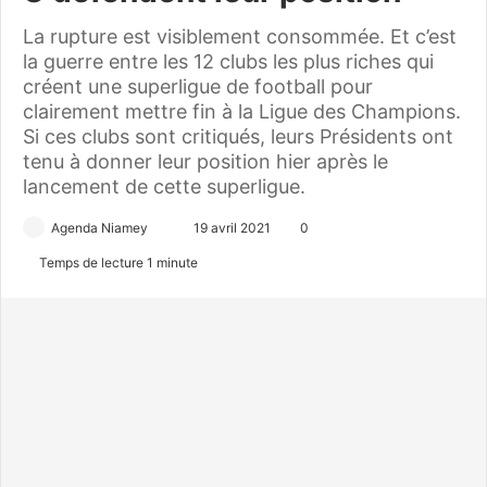
La rupture est visiblement consommée. Et c’est
la guerre entre les 12 clubs les plus riches qui
créent une superligue de football pour
clairement mettre fin à la Ligue des Champions.
Si ces clubs sont critiqués, leurs Présidents ont
tenu à donner leur position hier après le
lancement de cette superligue.
Agenda Niamey
E
19 avril 2021
0
n
Temps de lecture 1 minute
v
o
y
e
r
u
n
c