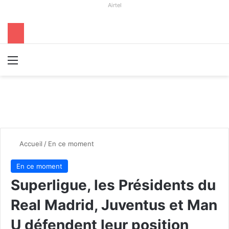
Airtel
Menu
R
Accueil
/
En ce moment
En ce moment
Superligue, les Présidents du
Real Madrid, Juventus et Man
U défendent leur position