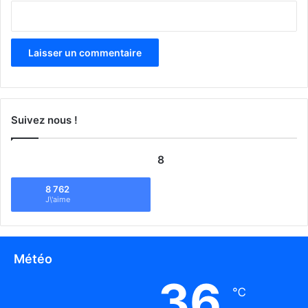
Suivez nous !
8
8 762
J\'aime
Météo
36
℃