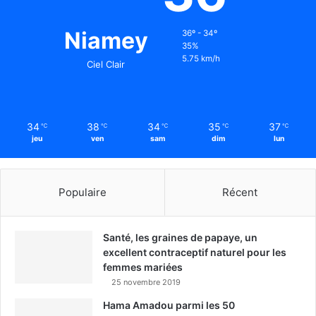
Niamey
36º - 34º
35%
5.75 km/h
Ciel Clair
34
38
34
35
37
℃
℃
℃
℃
℃
jeu
ven
sam
dim
lun
Populaire
Récent
Santé, les graines de papaye, un
excellent contraceptif naturel pour les
femmes mariées
25 novembre 2019
Hama Amadou parmi les 50