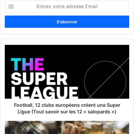
E
n
t
r
e
z
v
o
t
r
e
a
d
r
e
s
s
Football, 12 clubs européens créent une Super
e
Ligue (Tout savoir sur les 12 « salopards »)
E
m
a