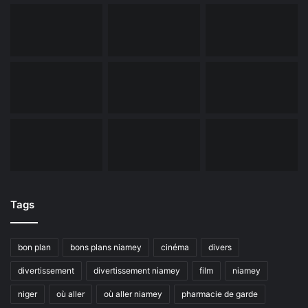
Tags
bon plan
bons plans niamey
cinéma
divers
divertissement
divertissement niamey
film
niamey
niger
où aller
où aller niamey
pharmacie de garde