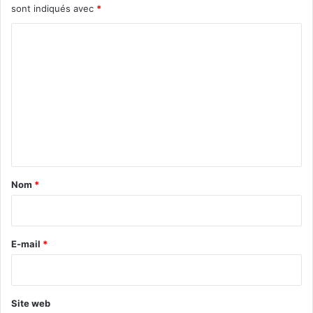
sont indiqués avec
*
C
o
m
m
e
n
t
a
Nom
*
i
r
e
E-mail
*
*
Site web