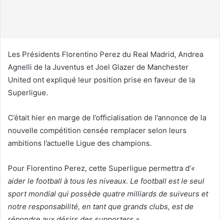
o
u
r
r
i
Les Présidents Florentino Perez du Real Madrid, Andrea
e
Agnelli de la Juventus et Joel Glazer de Manchester
l
United ont expliqué leur position prise en faveur de la
Superligue.
C’était hier en marge de l’officialisation de l’annonce de la
nouvelle compétition censée remplacer selon leurs
ambitions l’actuelle Ligue des champions.
Pour Florentino Perez, cette Superligue permettra d’
«
aider le football à tous les niveaux. Le football est le seul
sport mondial qui possède quatre milliards de suiveurs et
notre responsabilité, en tant que grands clubs, est de
répondre aux désirs des supporters.»