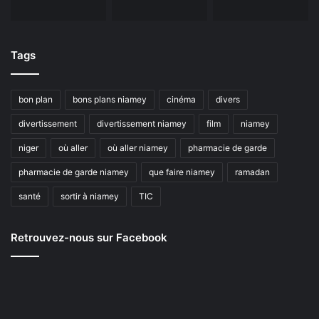
Tags
bon plan
bons plans niamey
cinéma
divers
divertissement
divertissement niamey
film
niamey
niger
où aller
où aller niamey
pharmacie de garde
pharmacie de garde niamey
que faire niamey
ramadan
santé
sortir à niamey
TIC
Retrouvez-nous sur Facebook