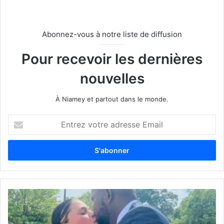
Abonnez-vous à notre liste de diffusion
Pour recevoir les dernières
nouvelles
À Niamey et partout dans le monde.
E
n
t
r
e
z
v
o
t
r