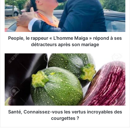
e
a
d
r
e
s
s
People, le rappeur « L’homme Maiga » répond à ses
e
détracteurs après son mariage
E
m
a
i
l
Santé, Connaissez-vous les vertus incroyables des
courgettes ?