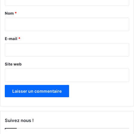
t
a
Nom
*
i
r
e
E-mail
*
*
Site web
Suivez nous !