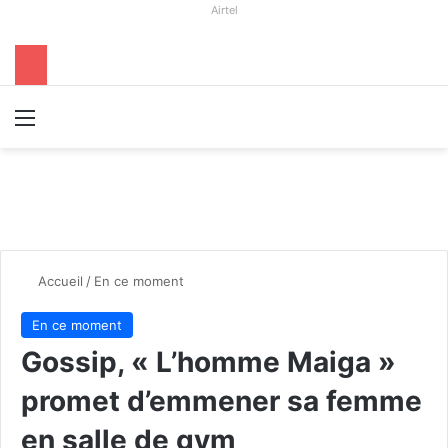
Airtel
Menu
R
Accueil
/
En ce moment
En ce moment
Gossip, « L’homme Maiga »
promet d’emmener sa femme
en salle de gym