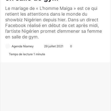
Le mariage de « L’homme Maiga » est ce qui
retient les attentions dans le monde du
showbiz Nigérien depuis hier. Dans un direct
Facebook réalisé en début de cet après midi,
l’artiste Nigérien promet d’emmener sa femme
en salle de gym.
Agenda Niamey
E
29 juillet 2021
0
n
Temps de lecture 1 minute
v
o
y
e
r
u
n
c
o