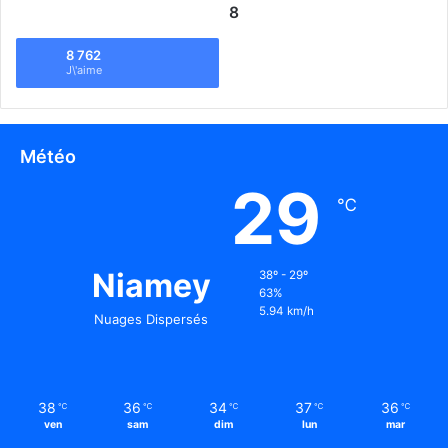
8
8 762
J\'aime
Météo
29
℃
Niamey
38º - 29º
63%
5.94 km/h
Nuages Dispersés
38
36
34
37
36
℃
℃
℃
℃
℃
ven
sam
dim
lun
mar