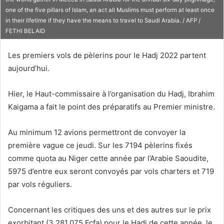
o
one of the five pillars of Islam, an act all Muslims must perform at least once
u
in their lifetime if they have the means to travel to Saudi Arabia. / AFP /
r
FETHI BELAID
r
i
Les premiers vols de pèlerins pour le Hadj 2022 partent
e
aujourd’hui.
l
Hier, le Haut-commissaire à l’organisation du Hadj, Ibrahim
Kaigama a fait le point des préparatifs au Premier ministre.
Au minimum 12 avions permettront de convoyer la
première vague ce jeudi. Sur les 7194 pèlerins fixés
comme quota au Niger cette année par l’Arabie Saoudite,
5975 d’entre eux seront convoyés par vols charters et 719
par vols réguliers.
Concernant les critiques des uns et des autres sur le prix
exorbitant (3.281.075 Fcfa) pour le Hadj de cette année, le