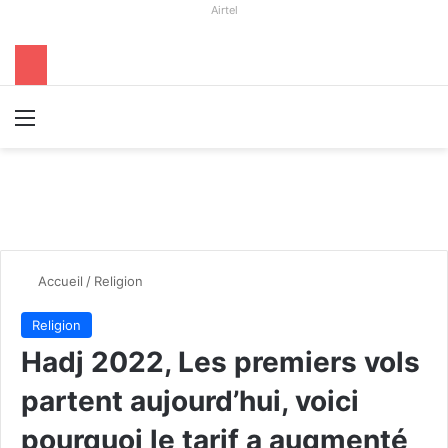
Airtel
Menu
R
Accueil
/
Religion
Religion
Hadj 2022, Les premiers vols
partent aujourd’hui, voici
pourquoi le tarif a augmenté