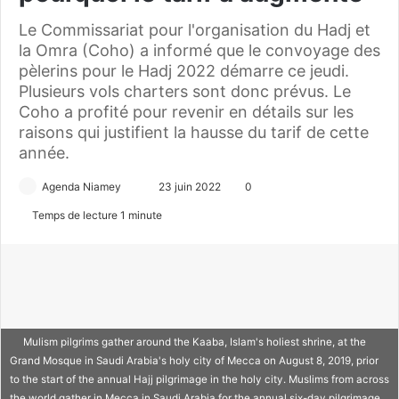
Le Commissariat pour l'organisation du Hadj et
la Omra (Coho) a informé que le convoyage des
pèlerins pour le Hadj 2022 démarre ce jeudi.
Plusieurs vols charters sont donc prévus. Le
Coho a profité pour revenir en détails sur les
raisons qui justifient la hausse du tarif de cette
année.
Agenda Niamey
E
23 juin 2022
0
n
Temps de lecture 1 minute
v
o
y
e
r
u
Mulism pilgrims gather around the Kaaba, Islam's holiest shrine, at the
n
Grand Mosque in Saudi Arabia's holy city of Mecca on August 8, 2019, prior
c
to the start of the annual Hajj pilgrimage in the holy city. Muslims from across
the world gather in Mecca in Saudi Arabia for the annual six-day pilgrimage,