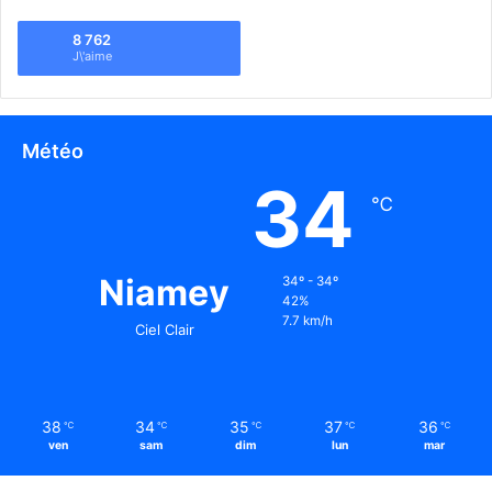
8 762
J\'aime
Météo
34
℃
Niamey
34º - 34º
42%
7.7 km/h
Ciel Clair
38
34
35
37
36
℃
℃
℃
℃
℃
ven
sam
dim
lun
mar