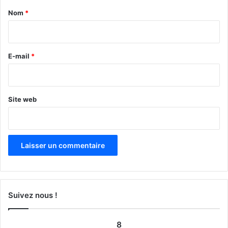
a
Nom
*
i
r
e
E-mail
*
*
Site web
Suivez nous !
8