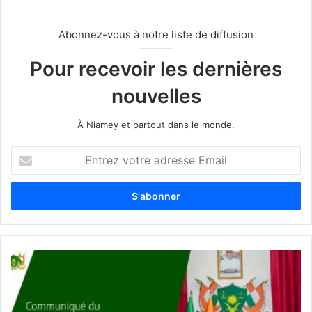
Abonnez-vous à notre liste de diffusion
Pour recevoir les dernières
nouvelles
À Niamey et partout dans le monde.
E
n
t
r
e
z
v
o
t
r
e