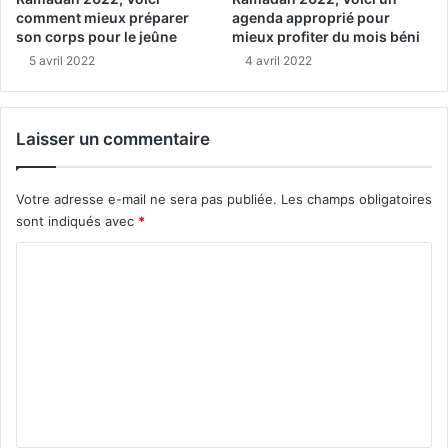
comment mieux préparer
agenda approprié pour
son corps pour le jeûne
mieux profiter du mois béni
5 avril 2022
4 avril 2022
Laisser un commentaire
Votre adresse e-mail ne sera pas publiée.
Les champs obligatoires
sont indiqués avec
*
C
o
m
m
e
n
t