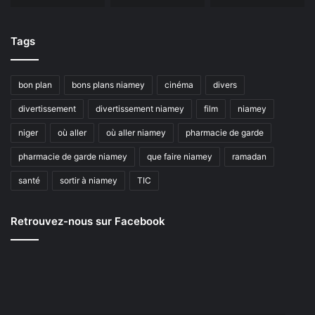
Tags
bon plan
bons plans niamey
cinéma
divers
divertissement
divertissement niamey
film
niamey
niger
où aller
où aller niamey
pharmacie de garde
pharmacie de garde niamey
que faire niamey
ramadan
santé
sortir à niamey
TIC
Retrouvez-nous sur Facebook