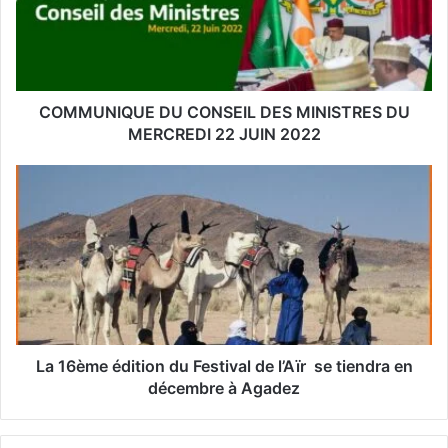
a
d
r
e
s
s
COMMUNIQUE DU CONSEIL DES MINISTRES DU
e
MERCREDI 22 JUIN 2022
E
m
a
i
l
La 16ème édition du Festival de l’Aïr se tiendra en
décembre à Agadez