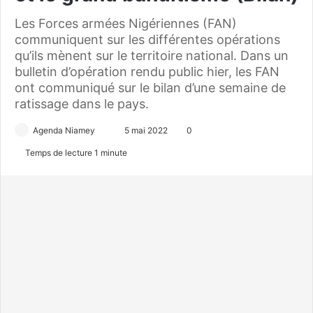
Les Forces armées Nigériennes (FAN)
communiquent sur les différentes opérations
qu’ils mènent sur le territoire national. Dans un
bulletin d’opération rendu public hier, les FAN
ont communiqué sur le bilan d’une semaine de
ratissage dans le pays.
Agenda Niamey
E
5 mai 2022
0
n
Temps de lecture 1 minute
v
o
y
e
r
u
n
c
o