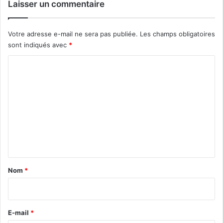
Laisser un commentaire
Votre adresse e-mail ne sera pas publiée.
Les champs obligatoires
sont indiqués avec
*
C
o
m
m
e
n
t
a
Nom
*
i
r
e
E-mail
*