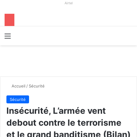
Airtel
Menu
R
Accueil
/
Sécurité
Sécurité
Insécurité, L’armée vent
debout contre le terrorisme
et le grand banditisme (Bilan)