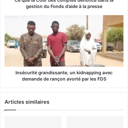
e
gestion du Fonds d’aide à la presse
E
m
a
i
l
Insécurité grandissante, un kidnapping avec
demande de rançon avorté par les FDS
Articles similaires