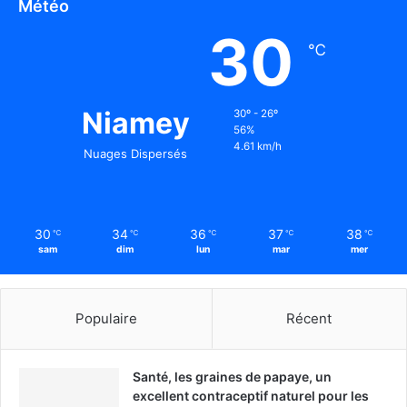
Météo
30
℃
Niamey
30º - 26º
56%
4.61 km/h
Nuages Dispersés
30
34
36
37
38
℃
℃
℃
℃
℃
sam
dim
lun
mar
mer
Populaire
Récent
Santé, les graines de papaye, un
excellent contraceptif naturel pour les