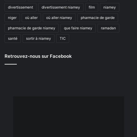
divertissement
divertissement niamey
film
niamey
niger
où aller
où aller niamey
pharmacie de garde
pharmacie de garde niamey
que faire niamey
ramadan
santé
sortir à niamey
TIC
Retrouvez-nous sur Facebook