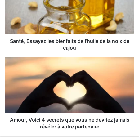
e
a
d
r
e
s
s
Santé, Essayez les bienfaits de l’huile de la noix de
e
cajou
E
m
a
i
l
Amour, Voici 4 secrets que vous ne devriez jamais
révéler à votre partenaire