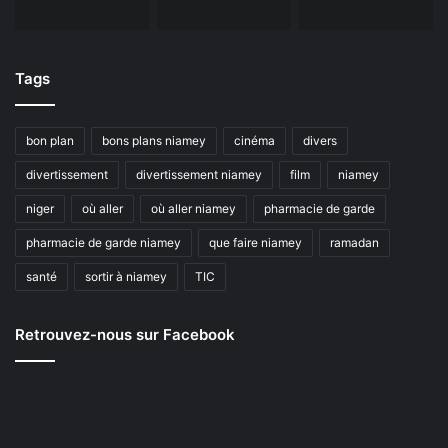
Tags
bon plan
bons plans niamey
cinéma
divers
divertissement
divertissement niamey
film
niamey
niger
où aller
où aller niamey
pharmacie de garde
pharmacie de garde niamey
que faire niamey
ramadan
santé
sortir à niamey
TIC
Retrouvez-nous sur Facebook