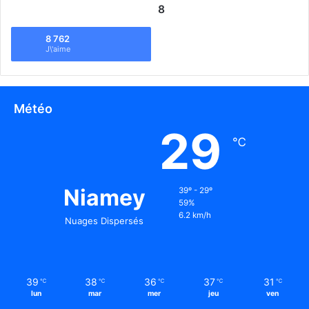
8
8 762
J\'aime
Météo
29
℃
Niamey
39º - 29º
59%
6.2 km/h
Nuages Dispersés
39
38
36
37
31
℃
℃
℃
℃
℃
lun
mar
mer
jeu
ven