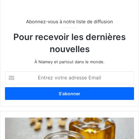
Abonnez-vous à notre liste de diffusion
Pour recevoir les dernières
nouvelles
À Niamey et partout dans le monde.
E
n
t
r
e
z
v
o
t
r