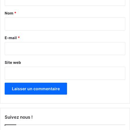
t
a
Nom
*
i
r
e
E-mail
*
*
Site web
Suivez nous !