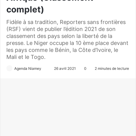
complet)
Fidèle à sa tradition, Reporters sans frontières
(RSF) vient de publier l’édition 2021 de son
classement des pays selon la liberté de la
presse. Le Niger occupe la 10 ème place devant
les pays comme le Bénin, la Côte d’Ivoire, le
Mali et le Togo.
Agenda Niamey
E
26 avril 2021
0
2 minutes de lecture
n
v
o
y
e
r
u
n
c