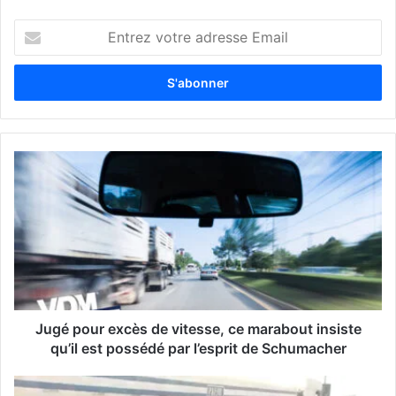
E
n
t
r
e
z
v
o
t
r
e
a
d
r
e
s
s
Jugé pour excès de vitesse, ce marabout insiste
e
qu’il est possédé par l’esprit de Schumacher
E
m