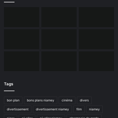
Tags
bon plan
bons plans niamey
cinéma
divers
divertissement
divertissement niamey
film
niamey