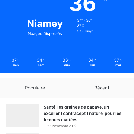
36
Niamey
37º - 36º
37%
3.36 km/h
Nuages Dispersés
37
34
36
34
37
℃
℃
℃
℃
℃
ven
sam
dim
lun
mar
Populaire
Récent
Santé, les graines de papaye, un
excellent contraceptif naturel pour les
femmes mariées
25 novembre 2019