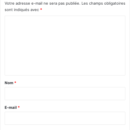
Votre adresse e-mail ne sera pas publiée.
Les champs obligatoires
sont indiqués avec
*
C
o
m
m
e
n
t
a
Nom
*
i
r
e
E-mail
*
*