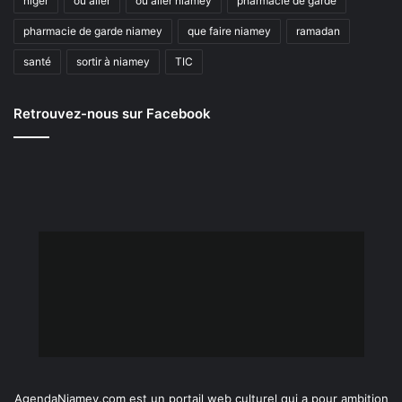
niger
où aller
où aller niamey
pharmacie de garde
pharmacie de garde niamey
que faire niamey
ramadan
santé
sortir à niamey
TIC
Retrouvez-nous sur Facebook
AgendaNiamey.com est un portail web culturel qui a pour ambition