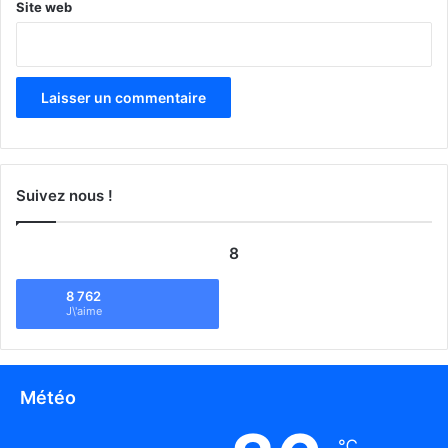
Site web
Suivez nous !
8
8 762
J\'aime
Météo
℃