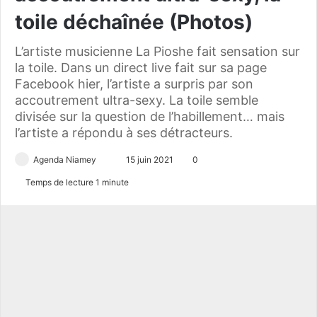
toile déchaînée (Photos)
L’artiste musicienne La Pioshe fait sensation sur
la toile. Dans un direct live fait sur sa page
Facebook hier, l’artiste a surpris par son
accoutrement ultra-sexy. La toile semble
divisée sur la question de l’habillement… mais
l’artiste a répondu à ses détracteurs.
Agenda Niamey
E
15 juin 2021
0
n
Temps de lecture 1 minute
v
o
y
e
r
u
n
c