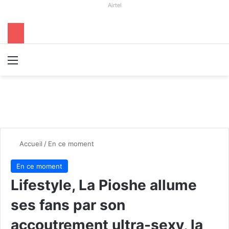
Airtel
Menu
R
Accueil
/
En ce moment
En ce moment
Lifestyle, La Pioshe allume
ses fans par son
accoutrement ultra-sexy, la