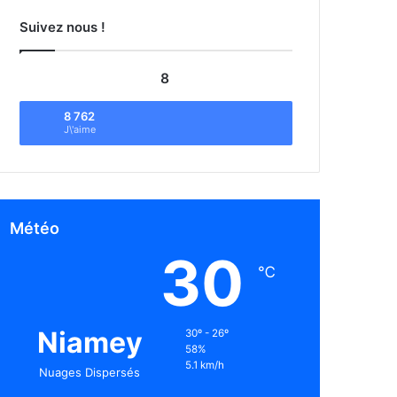
Suivez nous !
8
8 762
J\'aime
Météo
30
℃
Niamey
30º - 26º
58%
5.1 km/h
Nuages Dispersés