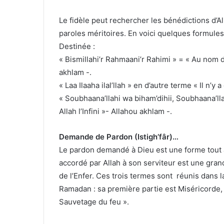
Le fidèle peut rechercher les bénédictions d’A
paroles méritoires. En voici quelques formules 
Destinée :
« Bismillahi’r Rahmaani’r Rahimi » = « Au nom d
akhlam -.
« Laa Ilaaha ilal’llah » en d’autre terme « Il n’y
« Soubhaana’llahi wa biham’dihii, Soubhaana’ll
Allah l’Infini »- Allahou akhlam -.
Demande de Pardon (Istigh’fâr)…
Le pardon demandé à Dieu est une forme tout à
accordé par Allah à son serviteur est une gran
de l’Enfer. Ces trois termes sont réunis dans l
Ramadan : sa première partie est Miséricorde, 
Sauvetage du feu ».