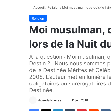
Accueil
/
Religion
/
Moi musulman, que dois-je faire
Religion
Moi musulman, q
lors de la Nuit 
A la question : Moi musulman, qu
Destin ? Nous nous sommes penc
de la Destinée Mérites et Céléb
2008. L’auteur met en lumière l
obligatoires ou surérogatoires d
Destinée.
Agenda Niamey
E
11 juin 2018
n
Facebook
X
Linkedin
Tumblr
Pinterest
Reddit
VK