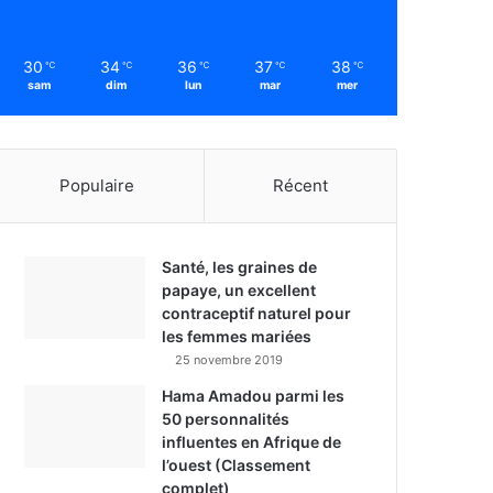
30
34
36
37
38
℃
℃
℃
℃
℃
sam
dim
lun
mar
mer
Populaire
Récent
Santé, les graines de
papaye, un excellent
contraceptif naturel pour
les femmes mariées
25 novembre 2019
Hama Amadou parmi les
50 personnalités
influentes en Afrique de
l’ouest (Classement
complet)