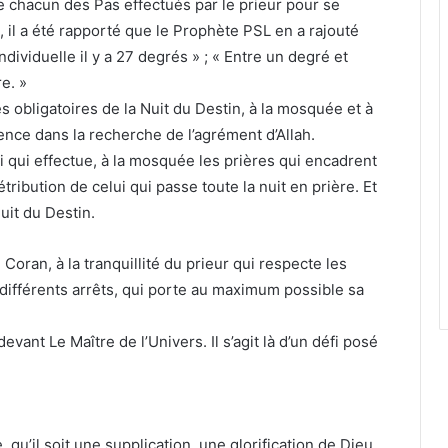
e chacun des Pas effectués par le prieur pour se
, il a été rapporté que le Prophète PSL en a rajouté
dividuelle il y a 27 degrés » ; « Entre un degré et
re. »
es obligatoires de la Nuit du Destin, à la mosquée et à
igence dans la recherche de l’agrément d’Allah.
 qui effectue, à la mosquée les prières qui encadrent
étribution de celui qui passe toute la nuit en prière. Et
uit du Destin.
u Coran, à la tranquillité du prieur qui respecte les
différents arrêts, qui porte au maximum possible sa
vant Le Maître de l’Univers. Il s’agit là d’un défi posé
e, qu’il soit une supplication, une glorification de Dieu,