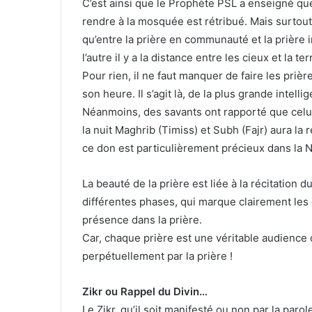
C’est ainsi que le Prophète PSL a enseigné qu
rendre à la mosquée est rétribué. Mais surtout
qu’entre la prière en communauté et la prière in
l’autre il y a la distance entre les cieux et la ter
Pour rien, il ne faut manquer de faire les prièr
son heure. Il s’agit là, de la plus grande intell
Néanmoins, des savants ont rapporté que celui
la nuit Maghrib (Timiss) et Subh (Fajr) aura la r
ce don est particulièrement précieux dans la N
La beauté de la prière est liée à la récitation d
différentes phases, qui marque clairement les 
présence dans la prière.
Car, chaque prière est une véritable audience de
perpétuellement par la prière !
Zikr ou Rappel du Divin…
Le Zikr, qu’il soit manifesté ou non par la parol