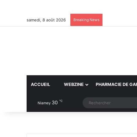
samedi, 8 août 2026
Breaking News
ACCUEIL
WEBZINE
PHARMACIE DE GA
℃
30
Article Aléatoire
Switch skin
Niamey