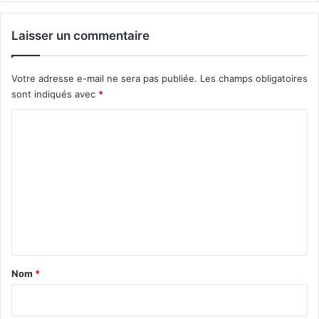
Laisser un commentaire
Votre adresse e-mail ne sera pas publiée.
Les champs obligatoires
sont indiqués avec
*
C
o
m
m
e
n
t
a
Nom
*
i
r