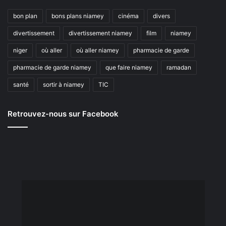
bon plan
bons plans niamey
cinéma
divers
divertissement
divertissement niamey
film
niamey
niger
où aller
où aller niamey
pharmacie de garde
pharmacie de garde niamey
que faire niamey
ramadan
santé
sortir à niamey
TIC
Retrouvez-nous sur Facebook