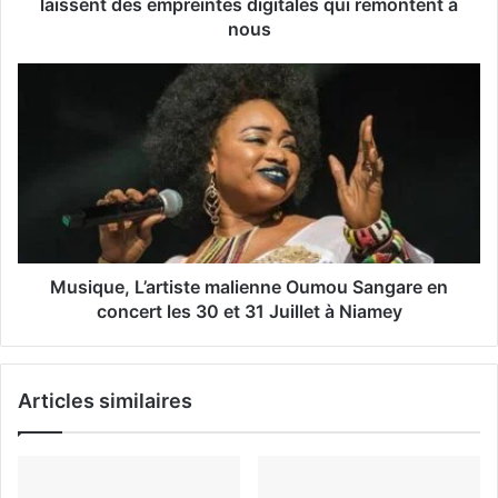
laissent des empreintes digitales qui remontent à
E
nous
m
a
i
l
Musique, L’artiste malienne Oumou Sangare en
concert les 30 et 31 Juillet à Niamey
Articles similaires