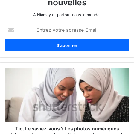
nouvelles
À Niamey et partout dans le monde.
E
n
t
r
e
z
v
o
t
r
e
a
d
r
e
s
s
Tic, Le saviez-vous ? Les photos numériques
e