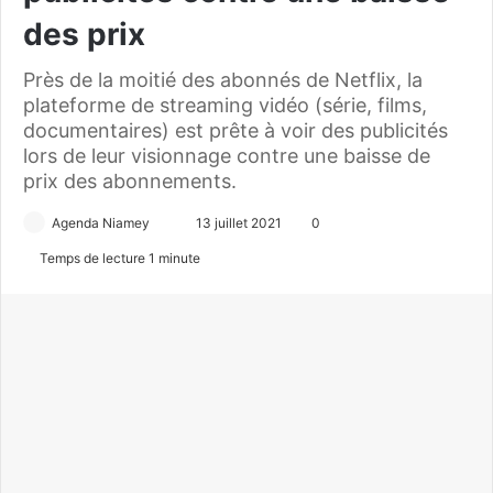
des prix
Près de la moitié des abonnés de Netflix, la
plateforme de streaming vidéo (série, films,
documentaires) est prête à voir des publicités
lors de leur visionnage contre une baisse de
prix des abonnements.
Agenda Niamey
E
13 juillet 2021
0
n
Temps de lecture 1 minute
v
o
y
e
r
u
n
c
o