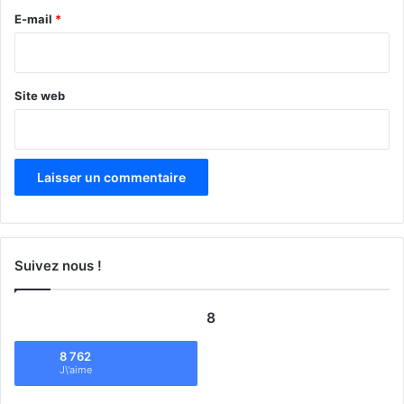
e
E-mail
*
*
Site web
Suivez nous !
8
8 762
J\'aime