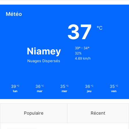
Météo
37
℃
Niamey
39º - 34º
32%
4.69 km/h
Nuages Dispersés
39
36
35
36
35
℃
℃
℃
℃
℃
lun
mar
mer
jeu
ven
Populaire
Récent