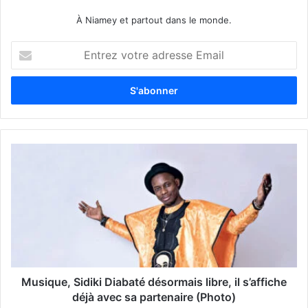
À Niamey et partout dans le monde.
E
n
t
r
e
z
v
o
t
r
e
a
d
r
e
s
s
Musique, Sidiki Diabaté désormais libre, il s’affiche
e
déjà avec sa partenaire (Photo)
E