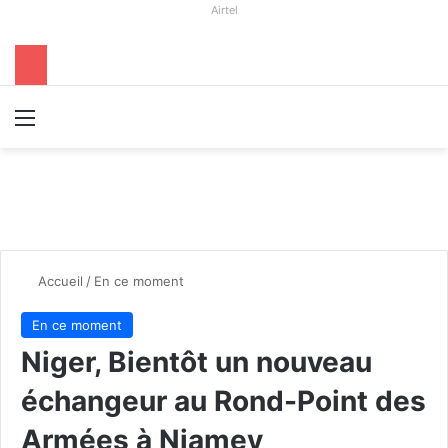
Airtel
Menu
R
Accueil
/
En ce moment
En ce moment
Niger, Bientôt un nouveau
échangeur au Rond-Point des
Armées à Niamey