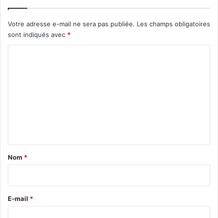
Votre adresse e-mail ne sera pas publiée.
Les champs obligatoires
sont indiqués avec
*
C
o
m
m
e
n
t
a
Nom
*
i
r
e
E-mail
*
*