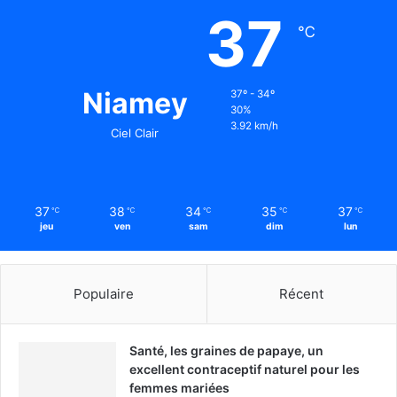
37
℃
Niamey
37º - 34º
30%
3.92 km/h
Ciel Clair
37
38
34
35
37
℃
℃
℃
℃
℃
jeu
ven
sam
dim
lun
Populaire
Récent
Santé, les graines de papaye, un
excellent contraceptif naturel pour les
femmes mariées