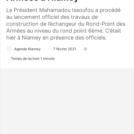
Le Président Mahamadou Issoufou a procédé
au lancement officiel des travaux de
construction de l’échangeur du Rond-Point des
Armées au niveau du rond point 6ème. C’était
hier à Niamey en présence des officiels.
Agenda Niamey
E
7 février 2021
0
n
Temps de lecture 1 minute
v
o
y
e
r
u
n
c
o
u