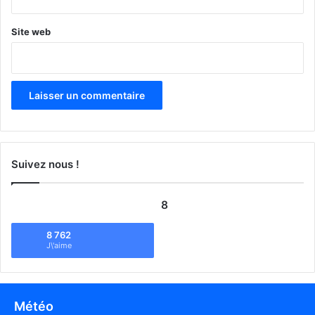
Site web
Suivez nous !
8
8 762
J\'aime
Météo