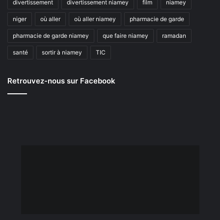
divertissement
divertissement niamey
film
niamey
niger
où aller
où aller niamey
pharmacie de garde
pharmacie de garde niamey
que faire niamey
ramadan
santé
sortir à niamey
TIC
Retrouvez-nous sur Facebook