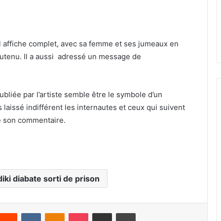
 il affiche complet, avec sa femme et ses jumeaux en
outenu. Il a aussi adressé un message de
ubliée par l’artiste semble être le symbole d’un
s laissé indifférent les internautes et ceux qui suivent
de son commentaire.
diki diabate sorti de prison
Reddit
VKontakte
Odnoklassniki
Pocket
Partager par email
Imprimer