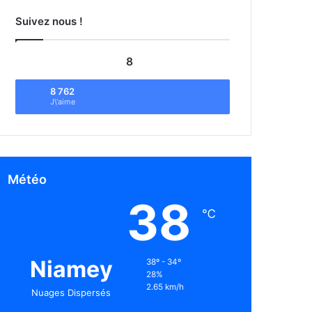
Suivez nous !
8
8 762
J\'aime
Météo
38
℃
Niamey
38º - 34º
28%
2.65 km/h
Nuages Dispersés