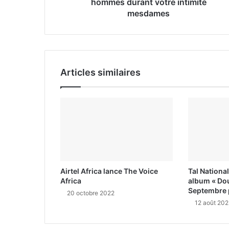
hommes durant votre intimité
m
mesdames
a
i
l
Articles similaires
Airtel Africa lance The Voice
Tal Nationa
Africa
album « Dou
Septembre 
20 octobre 2022
12 août 202