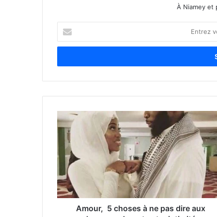
À Niamey et 
E
n
t
r
e
z
v
o
t
r
e
a
d
r
e
s
s
e
Amour, 5 choses à ne pas dire aux
E