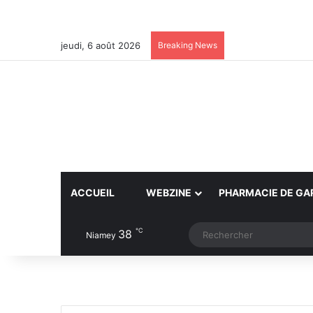
jeudi, 6 août 2026
Breaking News
ACCUEIL
WEBZINE
PHARMACIE DE GA
℃
38
Article Aléatoire
Switch skin
Niamey