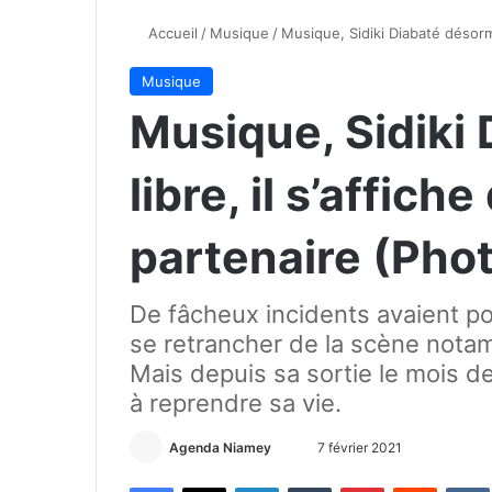
Accueil
/
Musique
/
Musique, Sidiki Diabaté désorma
Musique
Musique, Sidiki
libre, il s’affich
partenaire (Pho
De fâcheux incidents avaient pou
se retrancher de la scène notam
Mais depuis sa sortie le mois der
à reprendre sa vie.
Agenda Niamey
E
7 février 2021
n
Facebook
X
Linkedin
Tumblr
Pinterest
Reddit
VK