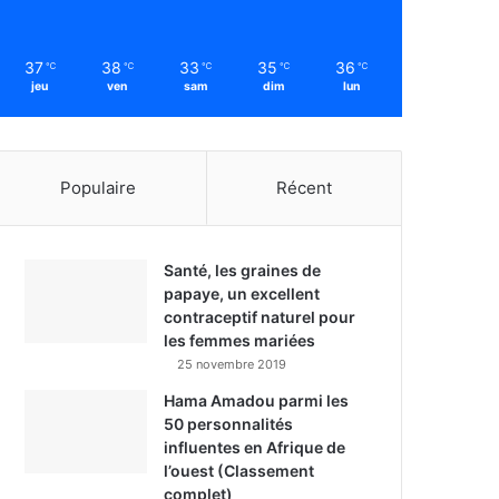
37
38
33
35
36
℃
℃
℃
℃
℃
jeu
ven
sam
dim
lun
Populaire
Récent
Santé, les graines de
papaye, un excellent
contraceptif naturel pour
les femmes mariées
25 novembre 2019
Hama Amadou parmi les
50 personnalités
influentes en Afrique de
l’ouest (Classement
complet)