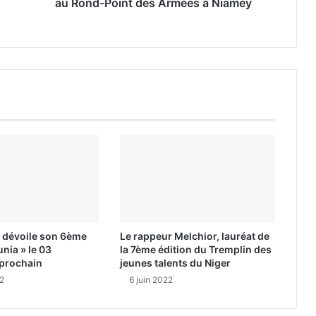
au Rond-Point des Armées à Niamey
l dévoile son 6ème
Le rappeur Melchior, lauréat de
nia » le 03
la 7ème édition du Tremplin des
prochain
jeunes talents du Niger
2
6 juin 2022