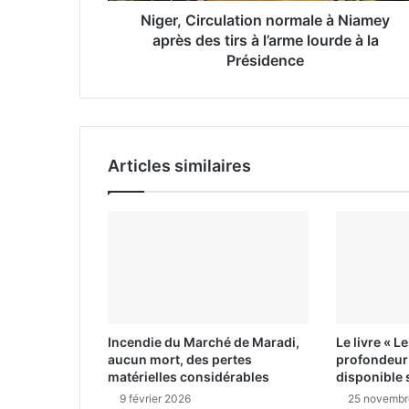
e
Niger, Circulation normale à Niamey
E
après des tirs à l’arme lourde à la
m
Présidence
a
i
l
Articles similaires
Incendie du Marché de Maradi,
Le livre « L
aucun mort, des pertes
profondeur 
matérielles considérables
disponible 
9 février 2026
25 novembr