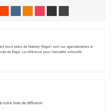
Reddit
VKontakte
Odnoklassniki
Pocket
Partager par email
Imprimer
 les bons plans de Niamey (Niger) sont sur agendaniamey le
nda de Niger. La référence pour l'actualité culturelle
notre liste de diffusion