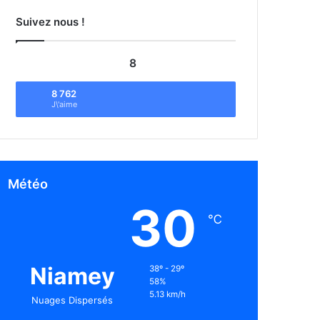
Suivez nous !
8
8 762
J\'aime
Météo
30
℃
Niamey
38º - 29º
58%
5.13 km/h
Nuages Dispersés