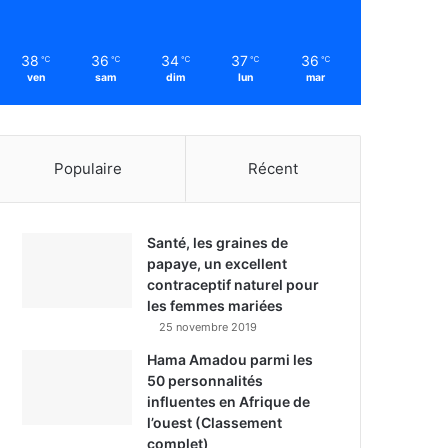
38
36
34
37
36
℃
℃
℃
℃
℃
ven
sam
dim
lun
mar
Populaire
Récent
Santé, les graines de
papaye, un excellent
contraceptif naturel pour
les femmes mariées
25 novembre 2019
Hama Amadou parmi les
50 personnalités
influentes en Afrique de
l’ouest (Classement
complet)