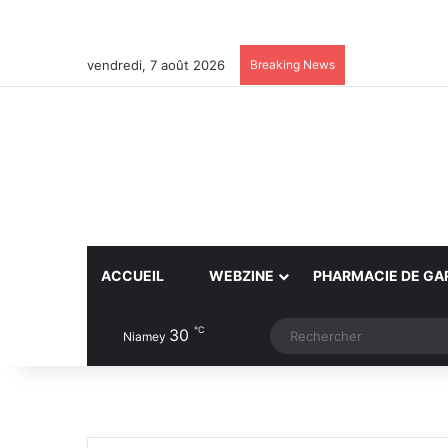
vendredi, 7 août 2026
Breaking News
ACCUEIL
WEBZINE
PHARMACIE DE GA
℃
30
Article Aléatoire
Switch skin
Niamey