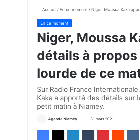
Accueil
/
En ce moment
/
Niger, Moussa Kaka appor
En ce moment
Niger, Moussa K
détails à propos 
lourde de ce ma
Sur Radio France Internationale
Kaka a apporté des détails sur l
petit matin à Niamey.
Agenda Niamey
E
31 mars 2021
n
Facebook
X
Linkedin
Tumblr
Pinterest
Reddit
VK
v