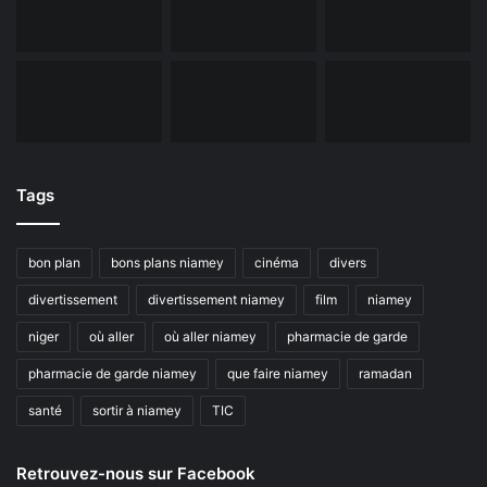
Tags
bon plan
bons plans niamey
cinéma
divers
divertissement
divertissement niamey
film
niamey
niger
où aller
où aller niamey
pharmacie de garde
pharmacie de garde niamey
que faire niamey
ramadan
santé
sortir à niamey
TIC
Retrouvez-nous sur Facebook