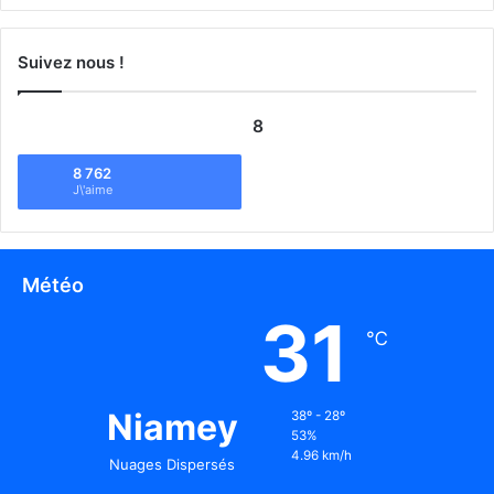
Suivez nous !
8
8 762
J\'aime
Météo
31
℃
Niamey
38º - 28º
53%
4.96 km/h
Nuages Dispersés