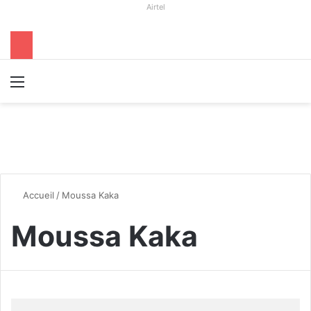
Airtel
Menu
R
Accueil
/
Moussa Kaka
Moussa Kaka