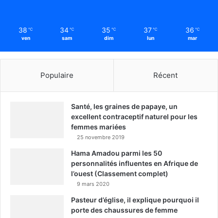
38
34
35
37
36
℃
℃
℃
℃
℃
ven
sam
dim
lun
mar
Populaire
Récent
Santé, les graines de papaye, un
excellent contraceptif naturel pour les
femmes mariées
25 novembre 2019
Hama Amadou parmi les 50
personnalités influentes en Afrique de
l’ouest (Classement complet)
9 mars 2020
Pasteur d’église, il explique pourquoi il
porte des chaussures de femme