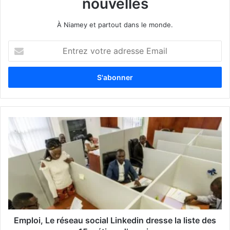
nouvelles
À Niamey et partout dans le monde.
E
n
t
r
e
z
v
o
t
r
e
a
d
r
e
s
s
Emploi, Le réseau social Linkedin dresse la liste des
e