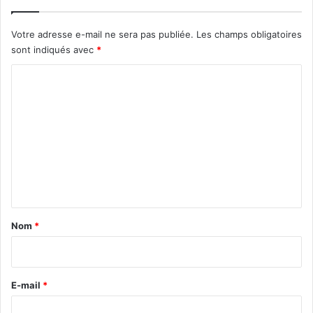
Votre adresse e-mail ne sera pas publiée.
Les champs obligatoires
sont indiqués avec
*
C
o
m
m
e
n
t
a
Nom
*
i
r
e
E-mail
*
*