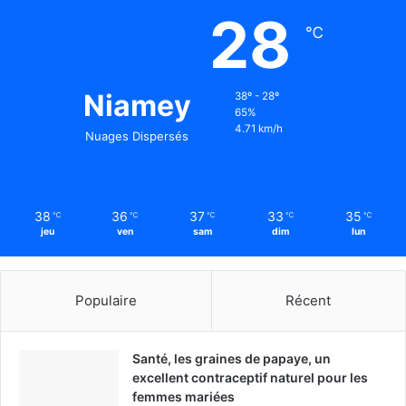
28
℃
Niamey
38º - 28º
65%
4.71 km/h
Nuages Dispersés
38
36
37
33
35
℃
℃
℃
℃
℃
jeu
ven
sam
dim
lun
Populaire
Récent
Santé, les graines de papaye, un
excellent contraceptif naturel pour les
femmes mariées