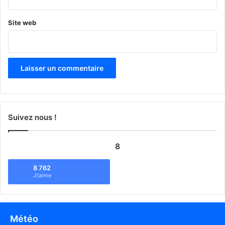
Site web
Suivez nous !
8
8 762
J\'aime
Météo