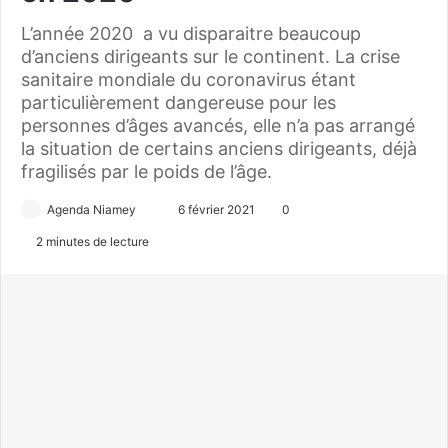
L’année 2020 a vu disparaitre beaucoup
d’anciens dirigeants sur le continent. La crise
sanitaire mondiale du coronavirus étant
particulièrement dangereuse pour les
personnes d’âges avancés, elle n’a pas arrangé
la situation de certains anciens dirigeants, déjà
fragilisés par le poids de l’âge.
Agenda Niamey
E
6 février 2021
0
n
2 minutes de lecture
v
o
y
e
r
u
n
c