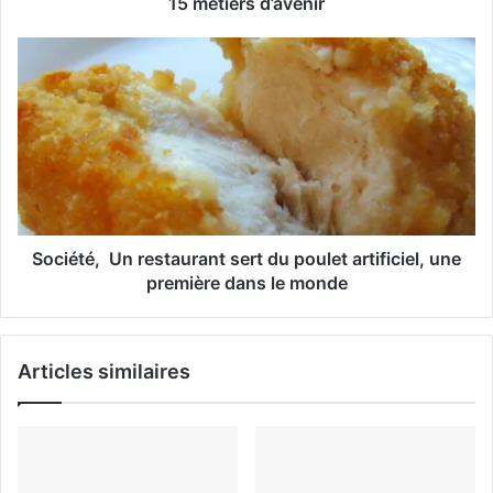
15 métiers d’avenir
E
m
a
i
l
Société, Un restaurant sert du poulet artificiel, une
première dans le monde
Articles similaires