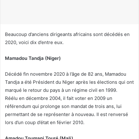
o
u
r
r
i
Beaucoup d’anciens dirigeants africains sont décédés en
e
2020, voici dix d’entre eux.
l
Mamadou Tandja (Niger)
Décédé fin novembre 2020 à l’âge de 82 ans, Mamadou
Tandja a été Président du Niger après les élections qui ont
marqué le retour du pays à un régime civil en 1999.
Réélu en décembre 2004, il fait voter en 2009 un
référendum qui prolonge son mandat de trois ans, lui
permettant de se représenter à nouveau. Il est renversé
lors d’un coup d’état en février 2010.
Amadou Toumani Touré (Mali)