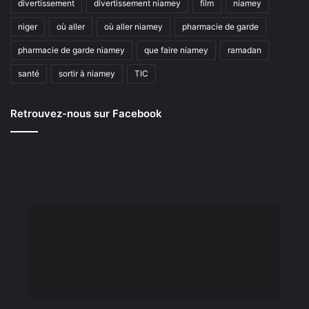
divertissement
divertissement niamey
film
niamey
niger
où aller
où aller niamey
pharmacie de garde
pharmacie de garde niamey
que faire niamey
ramadan
santé
sortir à niamey
TIC
Retrouvez-nous sur Facebook