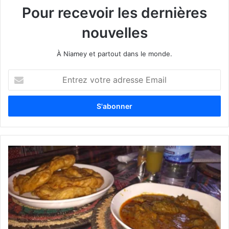
Pour recevoir les dernières
nouvelles
À Niamey et partout dans le monde.
E
n
t
r
e
z
v
o
t
r
e
a
d
r
e