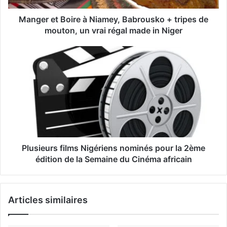
s
s
Manger et Boire à Niamey, Babrousko + tripes de
e
mouton, un vrai régal made in Niger
E
m
a
i
l
Plusieurs films Nigériens nominés pour la 2ème
édition de la Semaine du Cinéma africain
Articles similaires