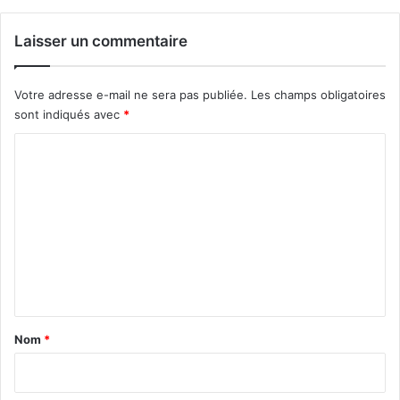
Laisser un commentaire
Votre adresse e-mail ne sera pas publiée.
Les champs obligatoires
sont indiqués avec
*
C
o
m
m
e
n
t
a
Nom
*
i
r