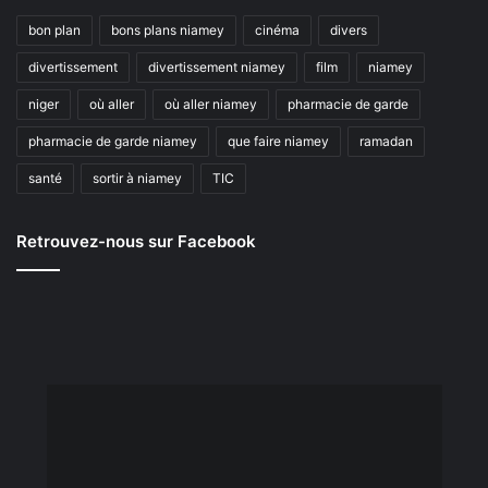
bon plan
bons plans niamey
cinéma
divers
divertissement
divertissement niamey
film
niamey
niger
où aller
où aller niamey
pharmacie de garde
pharmacie de garde niamey
que faire niamey
ramadan
santé
sortir à niamey
TIC
Retrouvez-nous sur Facebook