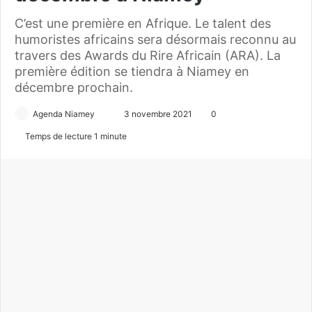
C’est une première en Afrique. Le talent des
humoristes africains sera désormais reconnu au
travers des Awards du Rire Africain (ARA). La
première édition se tiendra à Niamey en
décembre prochain.
Agenda Niamey
E
3 novembre 2021
0
n
Temps de lecture 1 minute
v
o
y
e
r
u
n
c
o
u