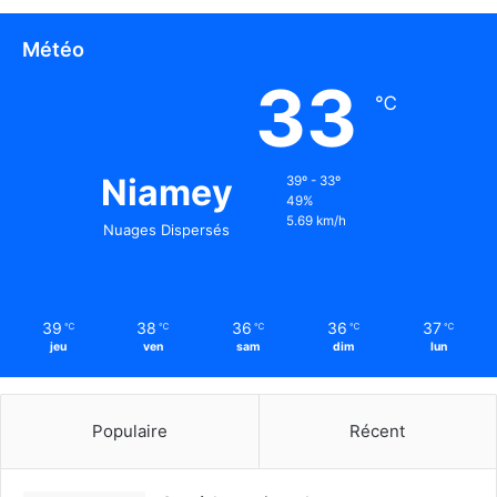
Météo
33
℃
Niamey
39º - 33º
49%
5.69 km/h
Nuages Dispersés
39
38
36
36
37
℃
℃
℃
℃
℃
jeu
ven
sam
dim
lun
Populaire
Récent