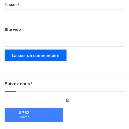
e
E-mail
*
*
Site web
Suivez nous !
8
8 762
J\'aime