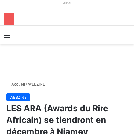
Airtel
Menu
R
Accueil
/
WEBZINE
WEBZINE
LES ARA (Awards du Rire
Africain) se tiendront en
décembre à Niamey