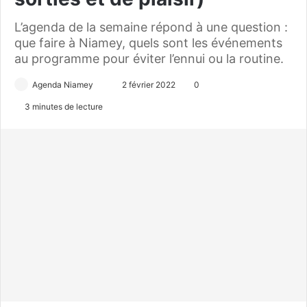
L’agenda de la semaine répond à une question :
que faire à Niamey, quels sont les événements
au programme pour éviter l’ennui ou la routine.
Agenda Niamey
E
2 février 2022
0
n
3 minutes de lecture
v
o
y
e
r
u
n
c
o
u
r
r