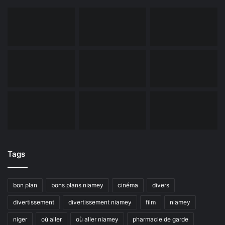
Tags
bon plan
bons plans niamey
cinéma
divers
divertissement
divertissement niamey
film
niamey
niger
où aller
où aller niamey
pharmacie de garde