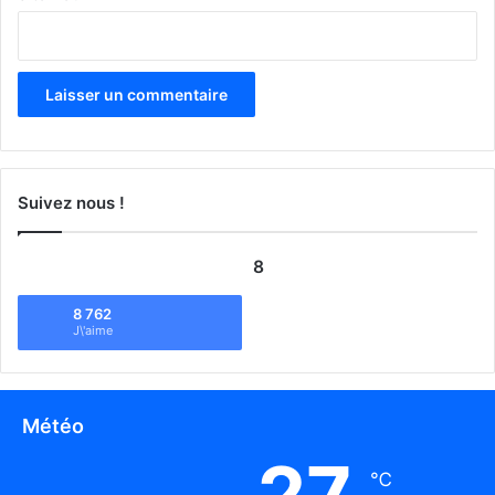
Suivez nous !
8
8 762
J\'aime
Météo
27
℃