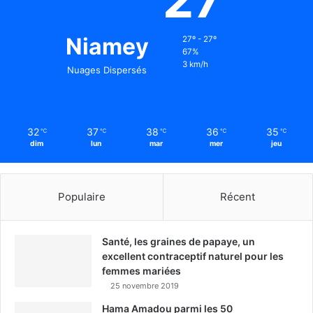
Niamey
27º - 27º
67%
3 km/h
Nuages Dispersés
32
37
38
36
35
℃
℃
℃
℃
℃
dim
lun
mar
mer
jeu
Populaire
Récent
Santé, les graines de papaye, un
excellent contraceptif naturel pour les
femmes mariées
25 novembre 2019
Hama Amadou parmi les 50