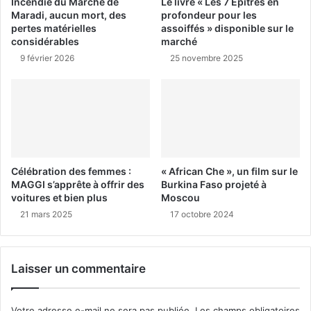
Incendie du Marché de
Le livre « Les 7 Épîtres en
Maradi, aucun mort, des
profondeur pour les
pertes matérielles
assoiffés » disponible sur le
considérables
marché
9 février 2026
25 novembre 2025
Célébration des femmes :
« African Che », un film sur le
MAGGI s’apprête à offrir des
Burkina Faso projeté à
voitures et bien plus
Moscou
21 mars 2025
17 octobre 2024
Laisser un commentaire
Votre adresse e-mail ne sera pas publiée.
Les champs obligatoires