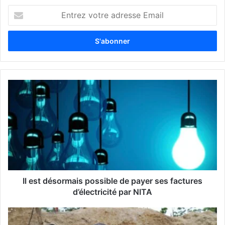
E
n
t
r
e
z
v
o
t
r
e
a
d
r
e
s
s
Il est désormais possible de payer ses factures
e
d’électricité par NITA
E
m
a