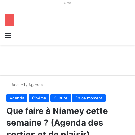
Airtel
Menu
R
Accueil
/
Agenda
Agenda
Cinéma
Culture
En ce moment
Que faire à Niamey cette
semaine ? (Agenda des
sorties et de plaisir)