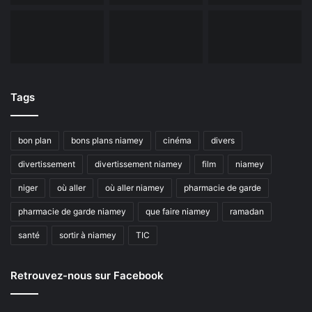
Tags
bon plan
bons plans niamey
cinéma
divers
divertissement
divertissement niamey
film
niamey
niger
où aller
où aller niamey
pharmacie de garde
pharmacie de garde niamey
que faire niamey
ramadan
santé
sortir à niamey
TIC
Retrouvez-nous sur Facebook