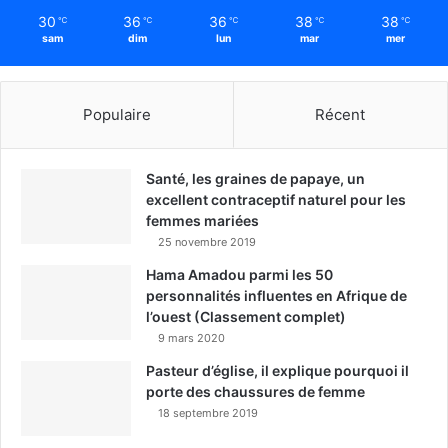
30
36
36
38
38
℃
℃
℃
℃
℃
sam
dim
lun
mar
mer
Populaire
Récent
Santé, les graines de papaye, un
excellent contraceptif naturel pour les
femmes mariées
25 novembre 2019
Hama Amadou parmi les 50
personnalités influentes en Afrique de
l’ouest (Classement complet)
9 mars 2020
Pasteur d’église, il explique pourquoi il
porte des chaussures de femme
18 septembre 2019