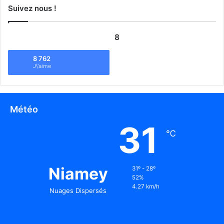
Suivez nous !
8
8 762
J\'aime
Météo
31
℃
Niamey
31º - 28º
52%
4.27 km/h
Nuages Dispersés