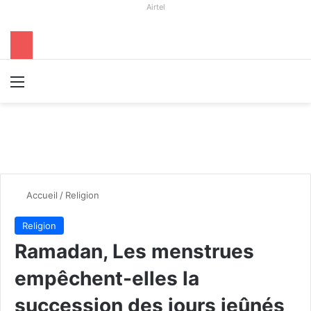
Airtel
Menu
R
Accueil
/
Religion
Religion
Ramadan, Les menstrues
empêchent-elles la
succession des jours jeûnés