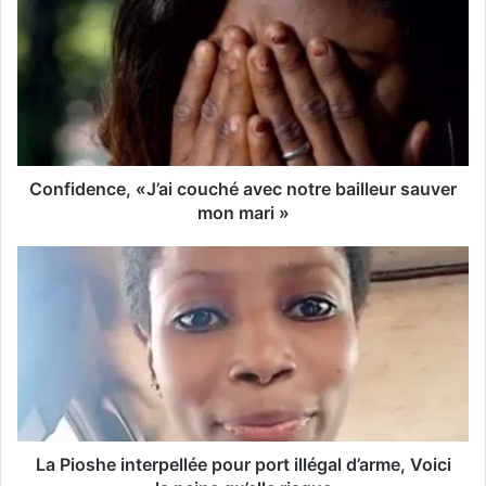
t
r
e
a
d
r
e
s
s
Confidence, «J’ai couché avec notre bailleur sauver
e
mon mari »
E
m
a
i
l
La Pioshe interpellée pour port illégal d’arme, Voici