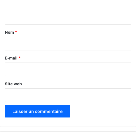
e
n
t
a
Nom
*
i
r
e
E-mail
*
*
Site web