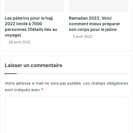
Les pèlerins pour le hajj
Ramadan 2022, Voici
2022 limité à 7000
comment mieux préparer
personnes (Détails liés au
son corps pour le jeûne
voyage)
5 avril 2022
26 avril 2022
Laisser un commentaire
Votre adresse e-mail ne sera pas publiée.
Les champs obligatoires
sont indiqués avec
*
C
o
m
m