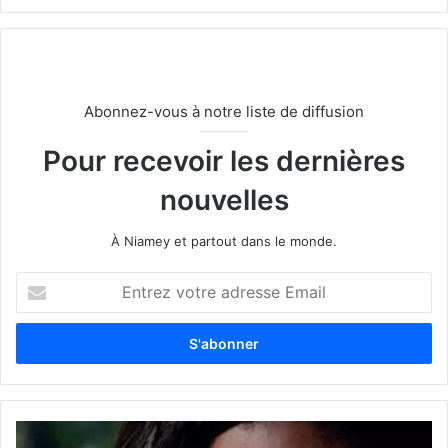
Abonnez-vous à notre liste de diffusion
Pour recevoir les dernières
nouvelles
À Niamey et partout dans le monde.
E
n
t
r
e
z
v
o