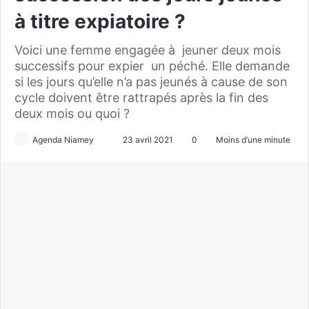
à titre expiatoire ?
Voici une femme engagée à jeuner deux mois
successifs pour expier un péché. Elle demande
si les jours qu’elle n’a pas jeunés à cause de son
cycle doivent être rattrapés après la fin des
deux mois ou quoi ?
Agenda Niamey
E
23 avril 2021
0
Moins d’une minute
n
v
o
y
e
r
u
n
c
o