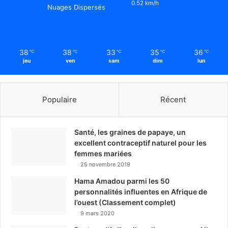
0.52 km/h
Nuages Dispersés
38
38
33
35
36
℃
℃
℃
℃
℃
jeu
ven
sam
dim
lun
Populaire
Récent
Santé, les graines de papaye, un
excellent contraceptif naturel pour les
femmes mariées
25 novembre 2019
Hama Amadou parmi les 50
personnalités influentes en Afrique de
l’ouest (Classement complet)
9 mars 2020