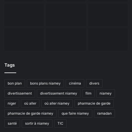
Tags
bon plan
bons plans niamey
cinéma
divers
divertissement
divertissement niamey
film
niamey
niger
où aller
où aller niamey
pharmacie de garde
pharmacie de garde niamey
que faire niamey
ramadan
santé
sortir à niamey
TIC