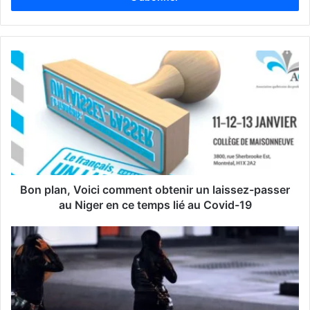
e
z
v
o
t
r
e
a
d
r
e
s
s
Bon plan, Voici comment obtenir un laissez-passer
e
au Niger en ce temps lié au Covid-19
E
m
a
i
l