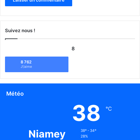
Suivez nous !
8
8 762
J\'aime
Météo
38
℃
Niamey
38º - 34º
28%