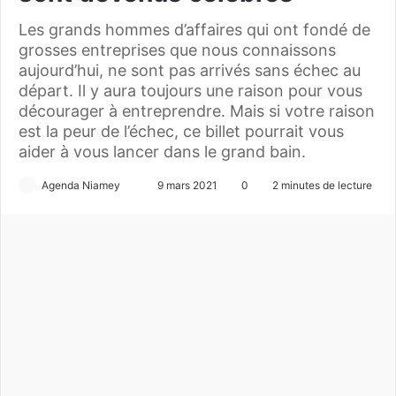
Les grands hommes d’affaires qui ont fondé de
grosses entreprises que nous connaissons
aujourd’hui, ne sont pas arrivés sans échec au
départ. Il y aura toujours une raison pour vous
décourager à entreprendre. Mais si votre raison
est la peur de l’échec, ce billet pourrait vous
aider à vous lancer dans le grand bain.
Agenda Niamey
E
9 mars 2021
0
2 minutes de lecture
n
v
o
y
e
r
u
n
c