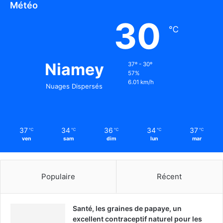
Météo
30
℃
Niamey
37º - 30º
57%
6.01 km/h
Nuages Dispersés
37
34
36
34
37
℃
℃
℃
℃
℃
ven
sam
dim
lun
mar
Populaire
Récent
Santé, les graines de papaye, un
excellent contraceptif naturel pour les