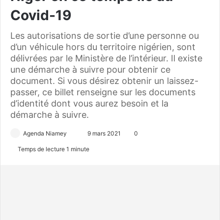
Covid-19
Les autorisations de sortie d’une personne ou
d’un véhicule hors du territoire nigérien, sont
délivrées par le Ministère de l’intérieur. Il existe
une démarche à suivre pour obtenir ce
document. Si vous désirez obtenir un laissez-
passer, ce billet renseigne sur les documents
d’identité dont vous aurez besoin et la
démarche à suivre.
Agenda Niamey
E
9 mars 2021
0
n
Temps de lecture 1 minute
v
o
y
e
r
u