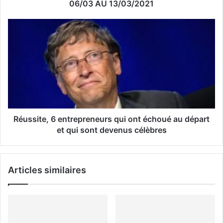
e
06/03 AU 13/03/2021
E
m
a
i
l
Réussite, 6 entrepreneurs qui ont échoué au départ
et qui sont devenus célèbres
Articles similaires