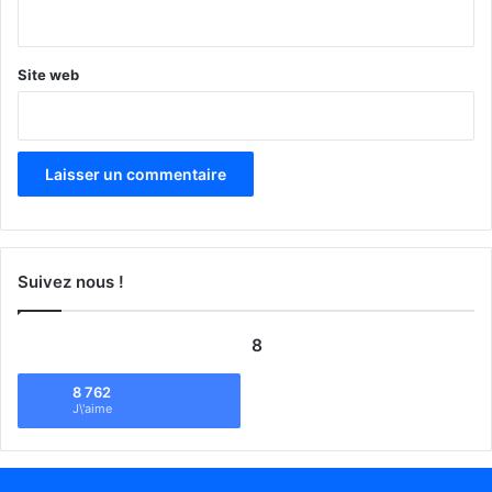
*
Site web
Suivez nous !
8
8 762
J\'aime