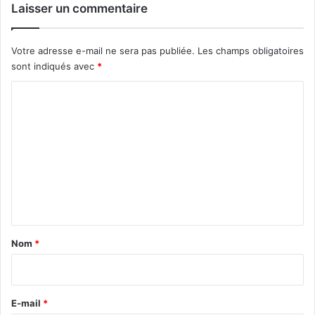
Laisser un commentaire
Votre adresse e-mail ne sera pas publiée.
Les champs obligatoires
sont indiqués avec
*
C
o
m
m
e
n
t
a
Nom
*
i
r
e
E-mail
*