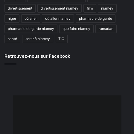
divertissement
divertissement niamey
film
niamey
niger
où aller
où aller niamey
pharmacie de garde
pharmacie de garde niamey
que faire niamey
ramadan
santé
sortir à niamey
TIC
Retrouvez-nous sur Facebook