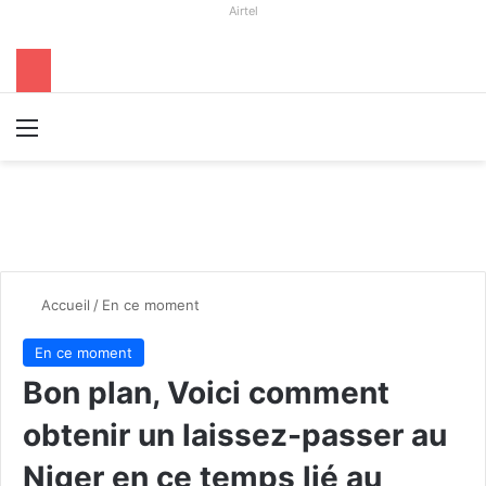
Airtel
Menu
R
Accueil
/
En ce moment
En ce moment
Bon plan, Voici comment
obtenir un laissez-passer au
Niger en ce temps lié au