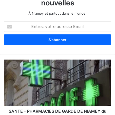
nouvelles
À Niamey et partout dans le monde.
E
n
t
r
e
z
v
o
t
r
e
a
d
r
e
s
s
SANTE – PHARMACIES DE GARDE DE NIAMEY du