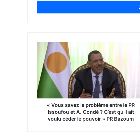
t
r
e
z
v
o
t
r
e
a
d
r
e
s
s
e
« Vous savez le problème entre le PR
E
Issoufou et A. Condé ? C’est qu’il ait
m
voulu céder le pouvoir » PR Bazoum
a
i
l