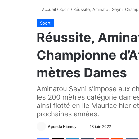
Accueil
/
Sport
/
Réussite, Aminatou Seyni, Champ
Sport
Réussite, Amina
Championne d’A
mètres Dames
Aminatou Seyni s’impose aux ch
les 200 mètres catégorie dames.
ainsi flotté en Ile Maurice hier e
prochaines années.
Agenda Niamey
E
13 juin 2022
n
Facebook
X
Linkedin
Tumblr
Pinterest
Reddit
VK