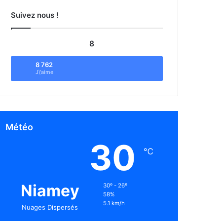
Suivez nous !
8
8 762
J\'aime
Météo
30
℃
Niamey
30º - 26º
58%
5.1 km/h
Nuages Dispersés