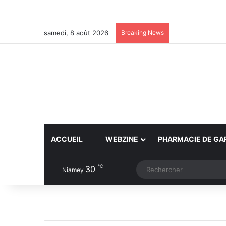
samedi, 8 août 2026
Breaking News
ACCUEIL
WEBZINE
PHARMACIE DE GA
℃
30
Article Aléatoire
Switch skin
Niamey