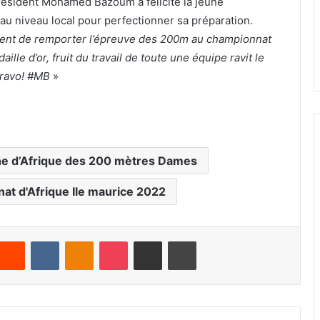
résident Mohamed Bazoum a félicité la jeune
au niveau local pour perfectionner sa préparation.
ent de remporter l’épreu
v
e des 200m au championnat
ille d’or, fruit du travail de toute une équipe ravit le
ravo!
#MB
»
e d’Afrique des 200 mètres Dames
at d'Afrique Ile maurice 2022
Reddit
VKontakte
Odnoklassniki
Pocket
Partager par email
Imprimer