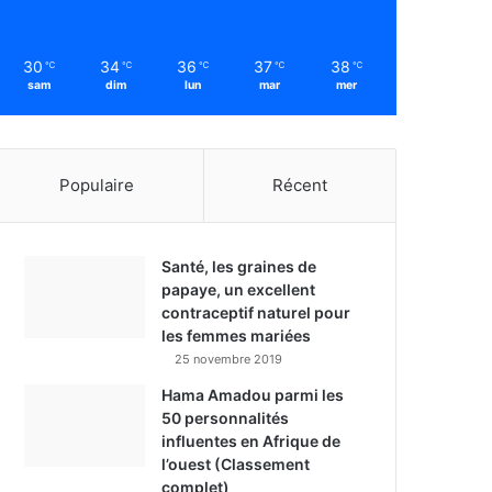
30
34
36
37
38
℃
℃
℃
℃
℃
sam
dim
lun
mar
mer
Populaire
Récent
Santé, les graines de
papaye, un excellent
contraceptif naturel pour
les femmes mariées
25 novembre 2019
Hama Amadou parmi les
50 personnalités
influentes en Afrique de
l’ouest (Classement
complet)