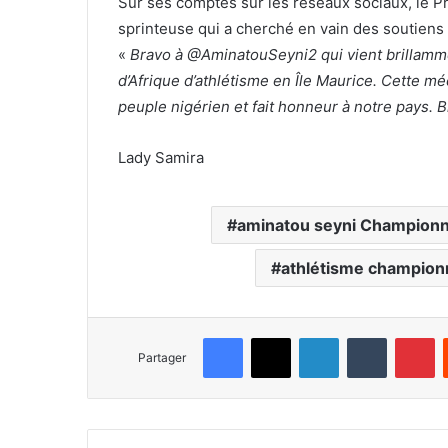
Sur ses comptes sur les réseaux sociaux, le P
sprinteuse qui a cherché en vain des soutiens 
«
Bravo à @AminatouSeyni2 qui vient brillamm
d’Afrique d’athlétisme en Île Maurice. Cette méda
peuple nigérien et fait honneur à notre pays. B
Lady Samira
aminatou seyni Championn
athlétisme championn
Facebook
X
Linkedin
Tumblr
Pinterest
Partager