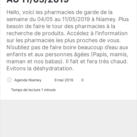
Hello, voici les pharmacies de garde de la
semaine du 04/05 au 11/05/2019 à Niamey. Plus
besoin de faire le tour des pharmacies à la
recherche de produits. Accédez à l'information
sur les pharmacies les plus proches de vous.
N’oubliez pas de faire boire beaucoup d’eau aux
enfants et aux personnes âgées (Papis, mamis,
maman et nos babas). Il fait et fera très chaud.
Evitons la déshydratation.
Agenda Niamey
E
6 mai 2019
0
n
Temps de lecture 1 minute
v
o
y
e
r
u