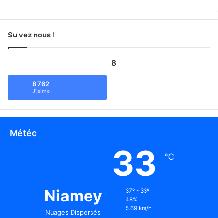
Suivez nous !
8
8 762
J\'aime
Météo
33
℃
Niamey
37º - 33º
48%
5.69 km/h
Nuages Dispersés