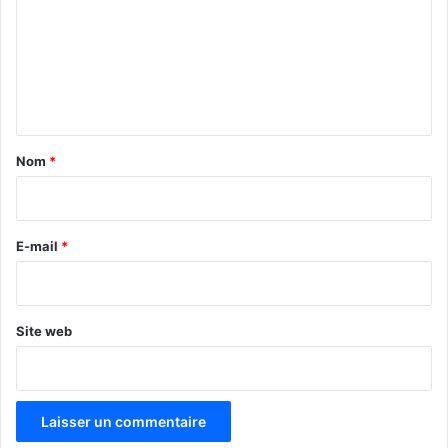
m
m
e
n
t
a
Nom
*
i
r
e
E-mail
*
*
Site web