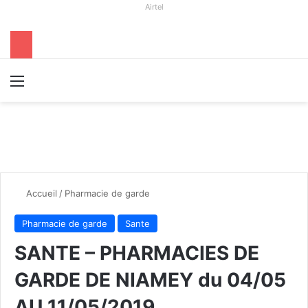
Airtel
Menu
R
Accueil
/
Pharmacie de garde
Pharmacie de garde
Sante
SANTE – PHARMACIES DE
GARDE DE NIAMEY du 04/05
AU 11/05/2019