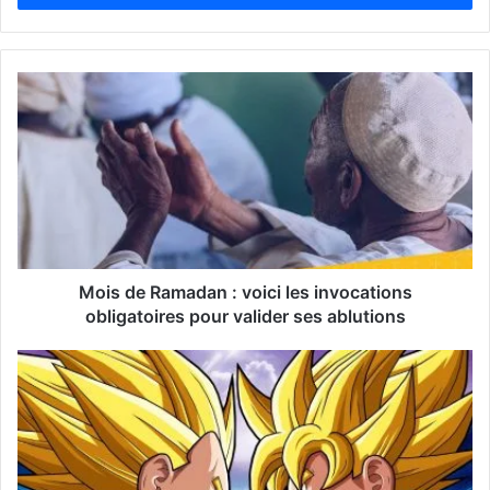
e
z
v
o
t
r
e
a
d
r
e
s
s
Mois de Ramadan : voici les invocations
e
obligatoires pour valider ses ablutions
E
m
a
i
l