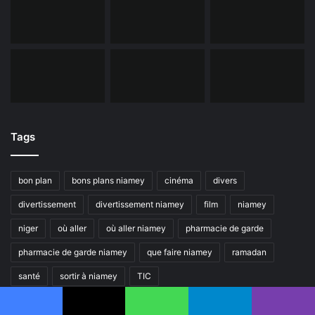
Tags
bon plan
bons plans niamey
cinéma
divers
divertissement
divertissement niamey
film
niamey
niger
où aller
où aller niamey
pharmacie de garde
pharmacie de garde niamey
que faire niamey
ramadan
santé
sortir à niamey
TIC