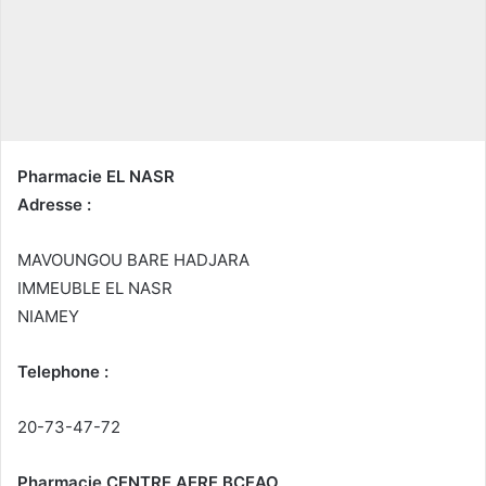
n
c
o
u
r
r
i
Pharmacie EL NASR
e
Adresse :
l
MAVOUNGOU BARE HADJARA
IMMEUBLE EL NASR
NIAMEY
Telephone :
20-73-47-72
Pharmacie CENTRE AERE BCEAO