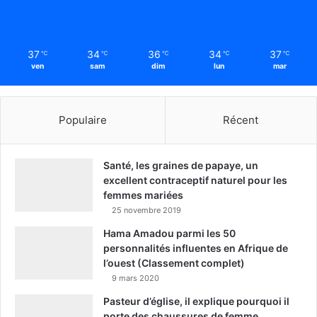
37
34
36
34
37
℃
℃
℃
℃
℃
ven
sam
dim
lun
mar
Populaire
Récent
Santé, les graines de papaye, un
excellent contraceptif naturel pour les
femmes mariées
25 novembre 2019
Hama Amadou parmi les 50
personnalités influentes en Afrique de
l’ouest (Classement complet)
9 mars 2020
Pasteur d’église, il explique pourquoi il
porte des chaussures de femme