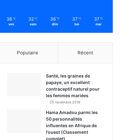
36
32
36
37
37
℃
℃
℃
℃
℃
ven
sam
dim
lun
mar
Populaire
Récent
Santé, les graines de
papaye, un excellent
contraceptif naturel pour
les femmes mariées
25 novembre 2019
Hama Amadou parmi les
50 personnalités
influentes en Afrique de
l’ouest (Classement
complet)