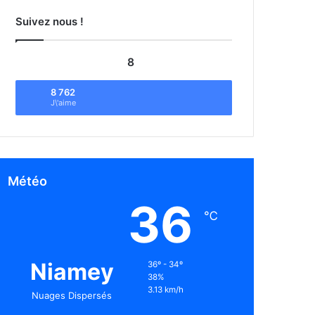
Suivez nous !
8
8 762
J\'aime
Météo
36
℃
Niamey
36º - 34º
38%
3.13 km/h
Nuages Dispersés