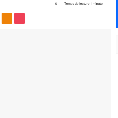
0
Temps de lecture 1 minute
ontakte
Odnoklassniki
Pocket