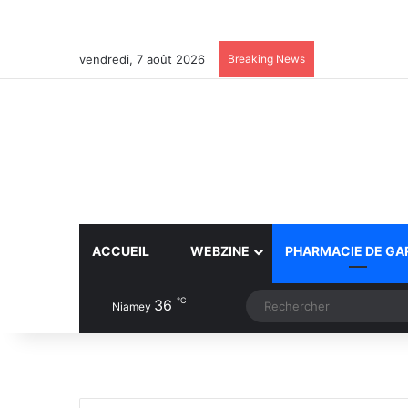
vendredi, 7 août 2026
Breaking News
ACCUEIL
WEBZINE
PHARMACIE DE GA
℃
36
Article Aléatoire
Switch skin
Niamey