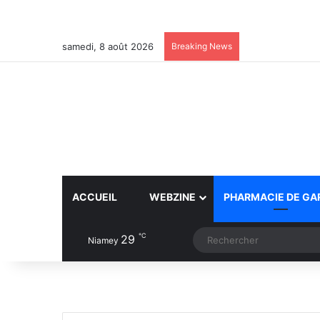
samedi, 8 août 2026
Breaking News
ACCUEIL
WEBZINE
PHARMACIE DE GA
℃
29
Article Aléatoire
Switch skin
Niamey