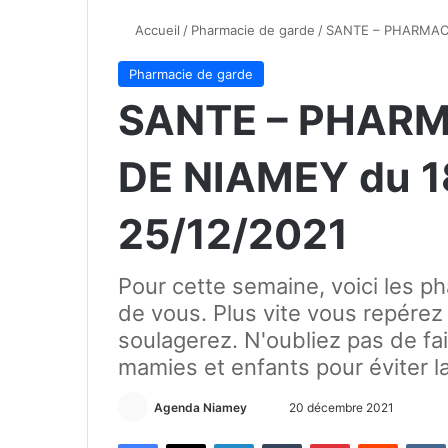
Accueil
/
Pharmacie de garde
/
SANTE – PHARMACI
Pharmacie de garde
SANTE – PHARM
DE NIAMEY du 1
25/12/2021
Pour cette semaine, voici les p
de vous. Plus vite vous repérez
soulagerez. N'oubliez pas de fa
mamies et enfants pour éviter l
Agenda Niamey
E
20 décembre 2021
n
Facebook
X
Linkedin
Tumblr
Pinterest
Reddit
VK