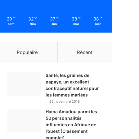
29
32
37
38
38
℃
℃
℃
℃
℃
sam
dim
lun
mar
mer
Populaire
Récent
Santé, les graines de
papaye, un excellent
contraceptif naturel pour
les femmes mariées
25 novembre 2019
Hama Amadou parmi les
50 personnalités
influentes en Afrique de
l’ouest (Classement
complet)