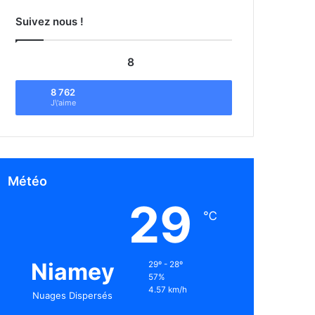
Suivez nous !
8
8 762
J\'aime
Météo
29
℃
Niamey
29º - 28º
57%
4.57 km/h
Nuages Dispersés