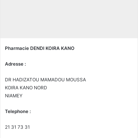
c
o
u
r
r
i
Pharmacie DENDI KOIRA KANO
e
l
Adresse :
DR HADIZATOU MAMADOU MOUSSA
KOIRA KANO NORD
NIAMEY
Telephone :
21 31 73 31