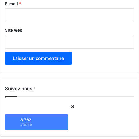
e
E-mail
*
*
Site web
Suivez nous !
8
8 762
J\'aime