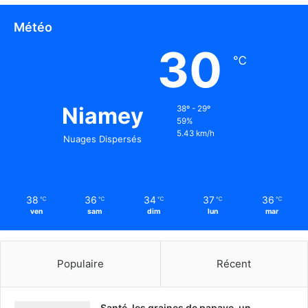
Météo
30
℃
Niamey
38º - 29º
59%
5.43 km/h
Nuages Dispersés
38
36
34
37
36
℃
℃
℃
℃
℃
ven
sam
dim
lun
mar
Populaire
Récent
Santé, les graines de papaye, un