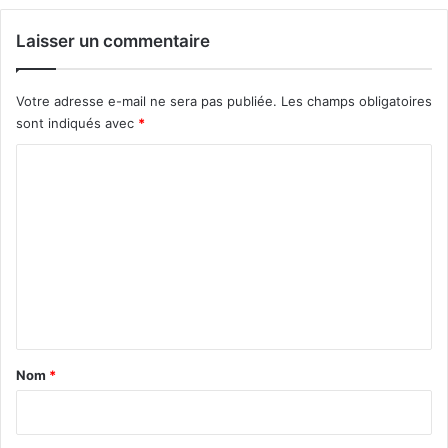
Laisser un commentaire
Votre adresse e-mail ne sera pas publiée.
Les champs obligatoires
sont indiqués avec
*
C
o
m
m
e
n
t
a
Nom
*
i
r