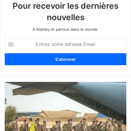
Pour recevoir les dernières
nouvelles
À Niamey et partout dans le monde.
E
n
t
r
e
z
v
o
t
r
e
a
d
r
e