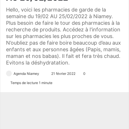
Hello, voici les pharmacies de garde de la
semaine du 19/02 AU 25/02/2022 à Niamey.
Plus besoin de faire le tour des pharmacies à la
recherche de produits. Accédez à l'information
sur les pharmacies les plus proches de vous.
N’oubliez pas de faire boire beaucoup d’eau aux
enfants et aux personnes âgées (Papis, mamis,
maman et nos babas). Il fait et fera très chaud.
Evitons la déshydratation.
Agenda Niamey
E
21 février 2022
0
n
Temps de lecture 1 minute
v
o
y
e
r
u
n