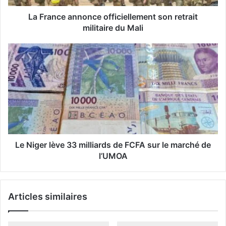
s
s
La France annonce officiellement son retrait
e
militaire du Mali
E
m
a
i
l
Le Niger lève 33 milliards de FCFA sur le marché de
l’UMOA
Articles similaires