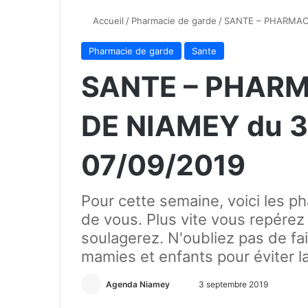
Accueil
/
Pharmacie de garde
/
SANTE – PHARMACI
Pharmacie de garde
Sante
SANTE – PHARM
DE NIAMEY du 3
07/09/2019
Pour cette semaine, voici les p
de vous. Plus vite vous repérez
soulagerez. N'oubliez pas de fa
mamies et enfants pour éviter l
Agenda Niamey
E
3 septembre 2019
n