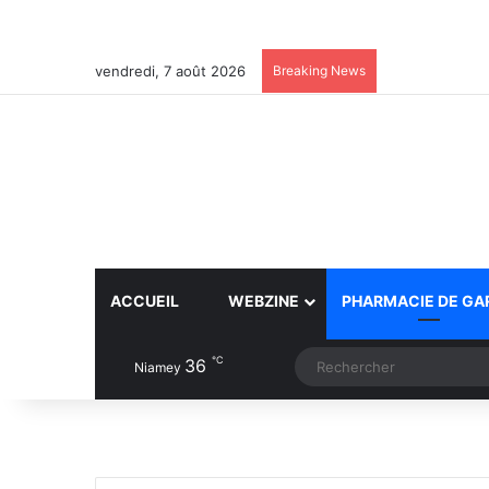
vendredi, 7 août 2026
Breaking News
ACCUEIL
WEBZINE
PHARMACIE DE GA
℃
36
Article Aléatoire
Switch skin
Niamey