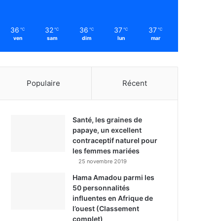
36
32
36
37
37
℃
℃
℃
℃
℃
ven
sam
dim
lun
mar
Populaire
Récent
Santé, les graines de
papaye, un excellent
contraceptif naturel pour
les femmes mariées
25 novembre 2019
Hama Amadou parmi les
50 personnalités
influentes en Afrique de
l’ouest (Classement
complet)