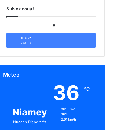
Suivez nous !
8
8 762
J\'aime
Météo
36
℃
Niamey
36º - 34º
36%
2.91 km/h
Nuages Dispersés