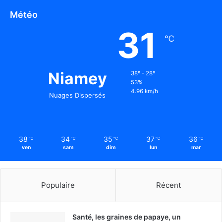
Météo
31
℃
Niamey
38º - 28º
53%
4.96 km/h
Nuages Dispersés
38
34
35
37
36
℃
℃
℃
℃
℃
ven
sam
dim
lun
mar
Populaire
Récent
Santé, les graines de papaye, un