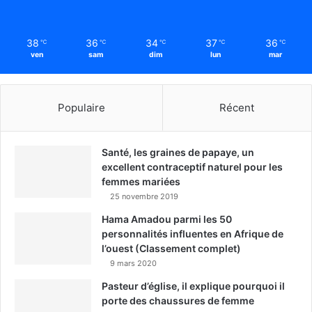
38
36
34
37
36
℃
℃
℃
℃
℃
ven
sam
dim
lun
mar
Populaire
Récent
Santé, les graines de papaye, un
excellent contraceptif naturel pour les
femmes mariées
25 novembre 2019
Hama Amadou parmi les 50
personnalités influentes en Afrique de
l’ouest (Classement complet)
9 mars 2020
Pasteur d’église, il explique pourquoi il
porte des chaussures de femme