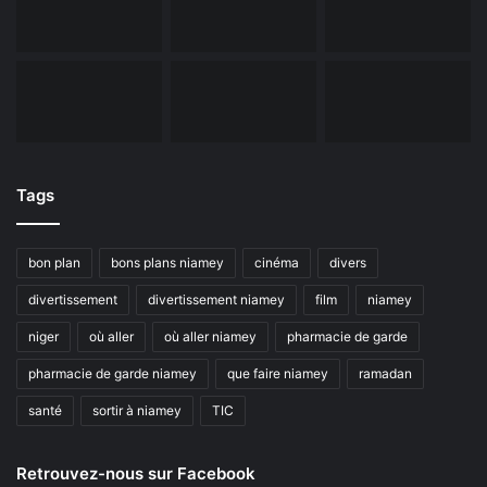
Tags
bon plan
bons plans niamey
cinéma
divers
divertissement
divertissement niamey
film
niamey
niger
où aller
où aller niamey
pharmacie de garde
pharmacie de garde niamey
que faire niamey
ramadan
santé
sortir à niamey
TIC
Retrouvez-nous sur Facebook