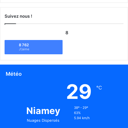
Suivez nous !
8
8 762
J\'aime
Météo
29
℃
Niamey
38º - 29º
63%
5.94 km/h
Nuages Dispersés