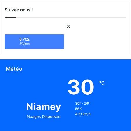
Suivez nous !
8
8 762
J\'aime
Météo
30
℃
Niamey
30º - 26º
56%
4.61 km/h
Nuages Dispersés