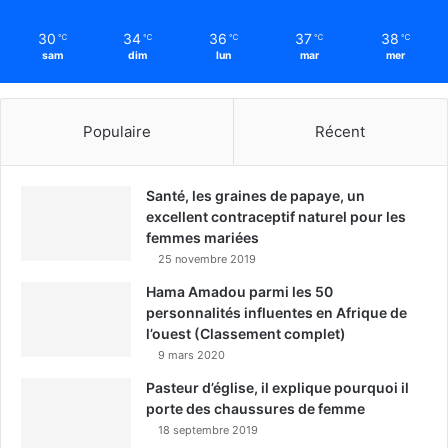
30
34
36
37
38
℃
℃
℃
℃
℃
sam
dim
lun
mar
mer
Populaire
Récent
Santé, les graines de papaye, un
excellent contraceptif naturel pour les
femmes mariées
25 novembre 2019
Hama Amadou parmi les 50
personnalités influentes en Afrique de
l’ouest (Classement complet)
9 mars 2020
Pasteur d’église, il explique pourquoi il
porte des chaussures de femme
18 septembre 2019