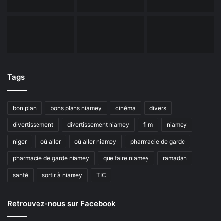
Tags
bon plan
bons plans niamey
cinéma
divers
divertissement
divertissement niamey
film
niamey
niger
où aller
où aller niamey
pharmacie de garde
pharmacie de garde niamey
que faire niamey
ramadan
santé
sortir à niamey
TIC
Retrouvez-nous sur Facebook