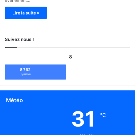
événement…
Lire la suite »
Suivez nous !
8
8 762
J\'aime
Météo
31
℃