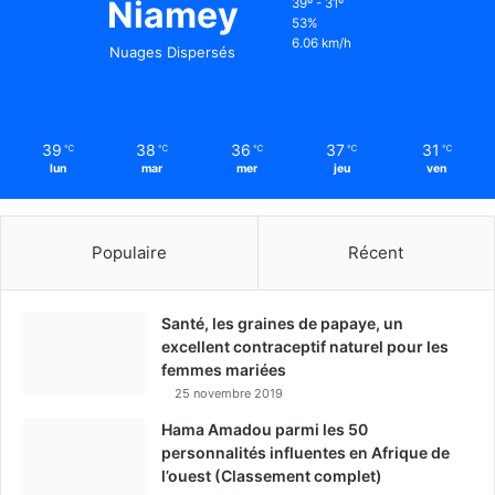
Niamey
39º - 31º
53%
6.06 km/h
Nuages Dispersés
39
38
36
37
31
℃
℃
℃
℃
℃
lun
mar
mer
jeu
ven
Populaire
Récent
Santé, les graines de papaye, un
excellent contraceptif naturel pour les
femmes mariées
25 novembre 2019
Hama Amadou parmi les 50
personnalités influentes en Afrique de
l’ouest (Classement complet)