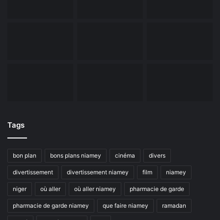
Tags
bon plan
bons plans niamey
cinéma
divers
divertissement
divertissement niamey
film
niamey
niger
où aller
où aller niamey
pharmacie de garde
pharmacie de garde niamey
que faire niamey
ramadan