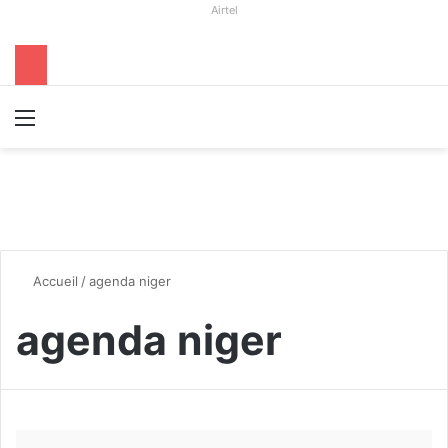
Airtel
Menu
R
Accueil
/
agenda niger
agenda niger