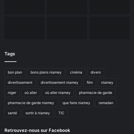
Tags
bon plan
bons plans niamey
cinéma
divers
divertissement
divertissement niamey
film
niamey
niger
où aller
où aller niamey
pharmacie de garde
pharmacie de garde niamey
que faire niamey
ramadan
santé
sortir à niamey
TIC
Retrouvez-nous sur Facebook