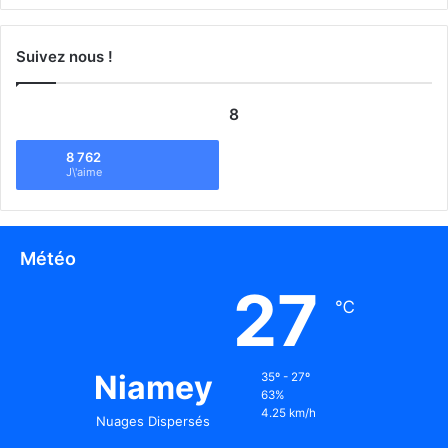
Suivez nous !
8
8 762
J\'aime
Météo
27
℃
Niamey
35º - 27º
63%
4.25 km/h
Nuages Dispersés