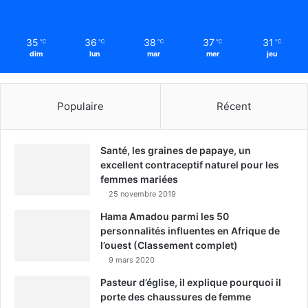
35
36
38
37
31
℃
℃
℃
℃
℃
dim
lun
mar
mer
jeu
Populaire
Récent
Santé, les graines de papaye, un
excellent contraceptif naturel pour les
femmes mariées
25 novembre 2019
Hama Amadou parmi les 50
personnalités influentes en Afrique de
l’ouest (Classement complet)
9 mars 2020
Pasteur d’église, il explique pourquoi il
porte des chaussures de femme