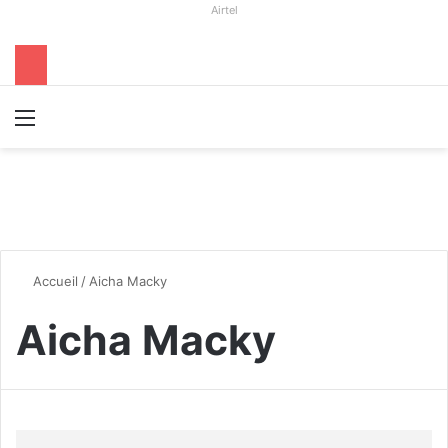
Airtel
Menu
R
Accueil
/
Aicha Macky
Aicha Macky