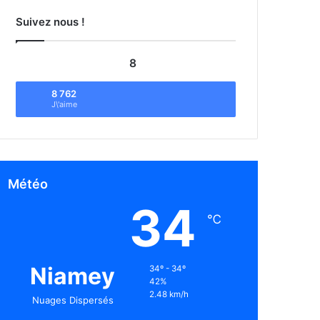
Suivez nous !
8
8 762
J\'aime
Météo
34
℃
Niamey
34º - 34º
42%
2.48 km/h
Nuages Dispersés