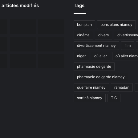
 articles modifiés
Tags
bon plan
bons plans niamey
cinéma
divers
divertissem
divertissement niamey
film
niger
où aller
où aller nia
pharmacie de garde
pharmacie de garde niamey
que faire niamey
ramadan
sortir à niamey
TIC