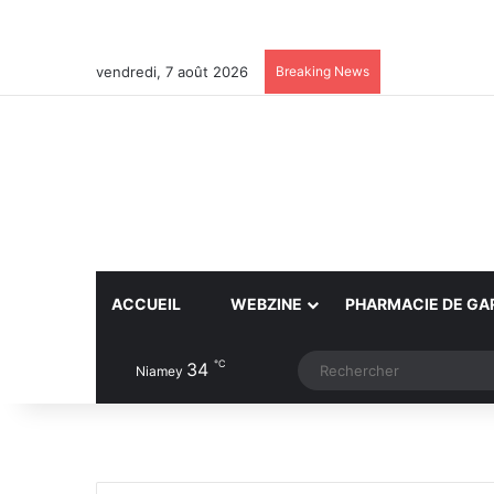
vendredi, 7 août 2026
Breaking News
ACCUEIL
WEBZINE
PHARMACIE DE GA
℃
34
Article Aléatoire
Switch skin
Niamey