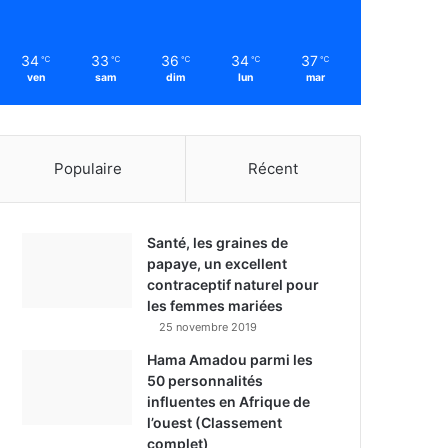
34
33
36
34
37
℃
℃
℃
℃
℃
ven
sam
dim
lun
mar
Populaire
Récent
Santé, les graines de
papaye, un excellent
contraceptif naturel pour
les femmes mariées
25 novembre 2019
Hama Amadou parmi les
50 personnalités
influentes en Afrique de
l’ouest (Classement
complet)