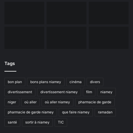
Tags
bon plan
bons plans niamey
cinéma
divers
divertissement
divertissement niamey
film
niamey
niger
où aller
où aller niamey
pharmacie de garde
pharmacie de garde niamey
que faire niamey
ramadan
santé
sortir à niamey
TIC