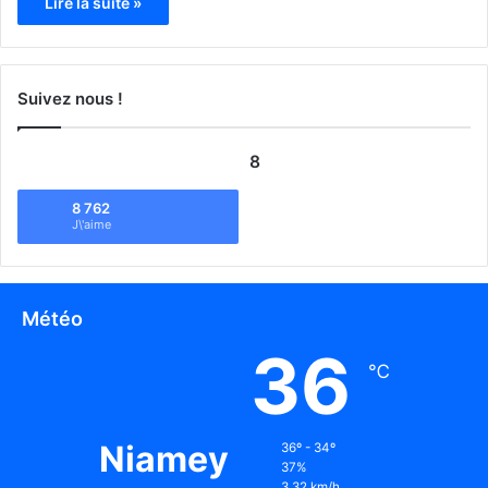
Lire la suite »
Suivez nous !
8
8 762
J\'aime
Météo
36
℃
Niamey
36º - 34º
37%
3.32 km/h