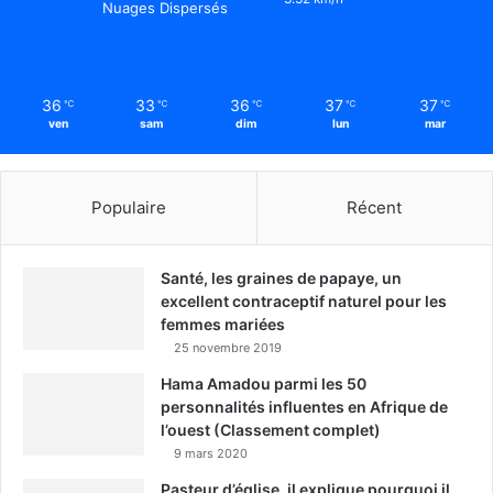
Nuages Dispersés
36
33
36
37
37
℃
℃
℃
℃
℃
ven
sam
dim
lun
mar
Populaire
Récent
Santé, les graines de papaye, un
excellent contraceptif naturel pour les
femmes mariées
25 novembre 2019
Hama Amadou parmi les 50
personnalités influentes en Afrique de
l’ouest (Classement complet)
9 mars 2020
Pasteur d’église, il explique pourquoi il