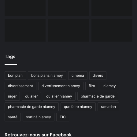
Tags
bon plan
bons plans niamey
cinéma
divers
divertissement
divertissement niamey
film
niamey
niger
où aller
où aller niamey
pharmacie de garde
pharmacie de garde niamey
que faire niamey
ramadan
santé
sortir à niamey
TIC
Retrouvez-nous sur Facebook