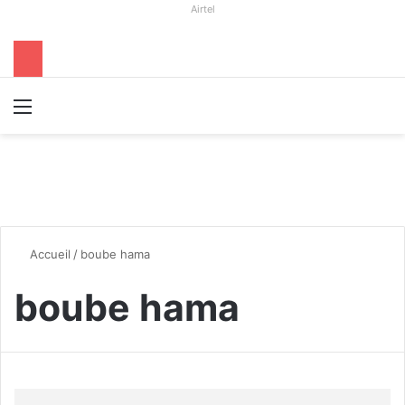
Airtel
Menu
R
Accueil
/
boube hama
boube hama