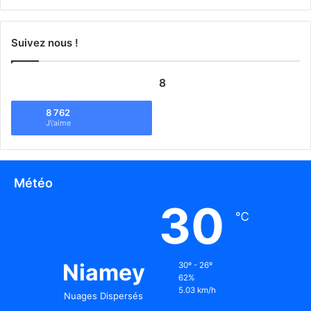
Suivez nous !
8
8 762
J\'aime
Météo
30
℃
Niamey
30º - 26º
62%
5.03 km/h
Nuages Dispersés