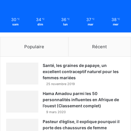
30
34
36
37
38
℃
℃
℃
℃
℃
sam
dim
lun
mar
mer
Populaire
Récent
Santé, les graines de papaye, un
excellent contraceptif naturel pour les
femmes mariées
25 novembre 2019
Hama Amadou parmi les 50
personnalités influentes en Afrique de
l’ouest (Classement complet)
9 mars 2020
Pasteur d’église, il explique pourquoi il
porte des chaussures de femme