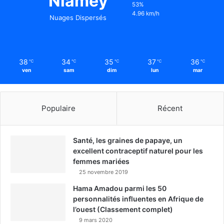
Niamey
53%
4.96 km/h
Nuages Dispersés
38
34
35
37
36
℃
℃
℃
℃
℃
ven
sam
dim
lun
mar
Populaire
Récent
Santé, les graines de papaye, un
excellent contraceptif naturel pour les
femmes mariées
25 novembre 2019
Hama Amadou parmi les 50
personnalités influentes en Afrique de
l’ouest (Classement complet)
9 mars 2020