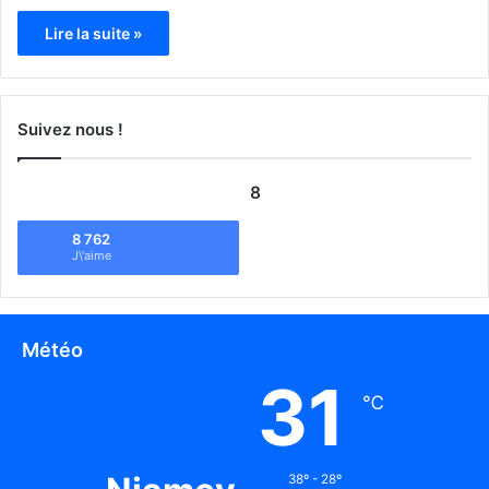
Lire la suite »
Suivez nous !
8
8 762
J\'aime
Météo
31
℃
38º - 28º