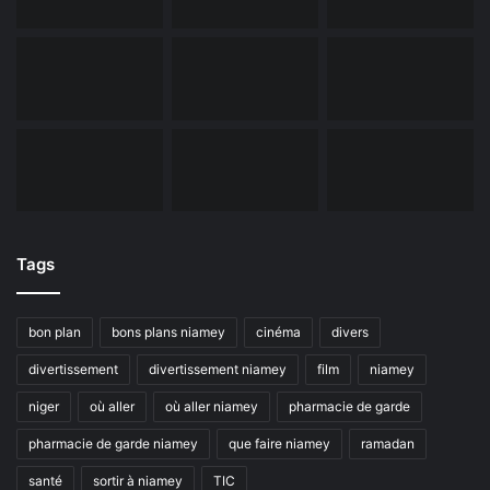
Tags
bon plan
bons plans niamey
cinéma
divers
divertissement
divertissement niamey
film
niamey
niger
où aller
où aller niamey
pharmacie de garde
pharmacie de garde niamey
que faire niamey
ramadan
santé
sortir à niamey
TIC