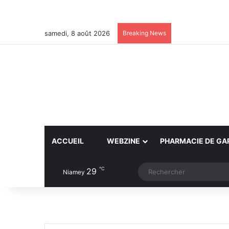
samedi, 8 août 2026
Breaking News
ACCUEIL
WEBZINE
PHARMACIE DE GA
℃
29
Article Aléatoire
Switch skin
Niamey