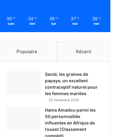
30
34
36
37
38
℃
℃
℃
℃
℃
sam
dim
lun
mar
mer
Populaire
Récent
Santé, les graines de
papaye, un excellent
contraceptif naturel pour
les femmes mariées
25 novembre 2019
Hama Amadou parmi les
50 personnalités
influentes en Afrique de
l’ouest (Classement
complet)