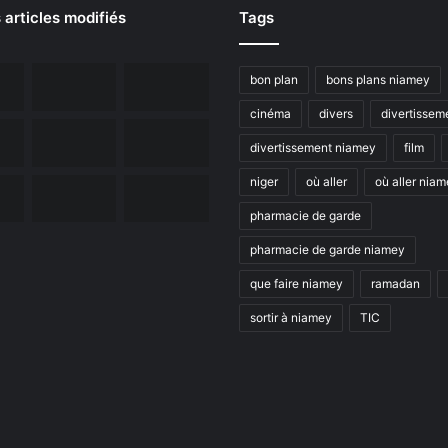
 articles modifiés
Tags
bon plan
bons plans niamey
cinéma
divers
divertissem
divertissement niamey
film
niger
où aller
où aller nia
pharmacie de garde
pharmacie de garde niamey
que faire niamey
ramadan
sortir à niamey
TIC