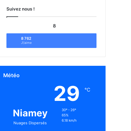
Suivez nous !
8
8 762
J\'aime
Météo
29
℃
Niamey
30º - 26º
65%
6.18 km/h
Nuages Dispersés