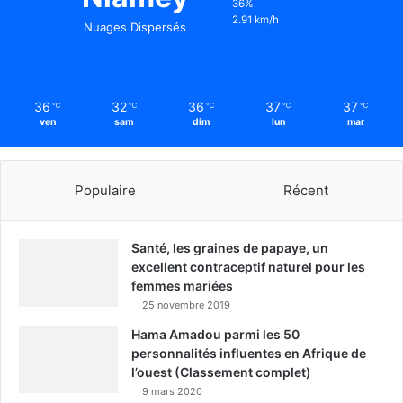
36%
2.91 km/h
Nuages Dispersés
36
32
36
37
37
℃
℃
℃
℃
℃
ven
sam
dim
lun
mar
Populaire
Récent
Santé, les graines de papaye, un
excellent contraceptif naturel pour les
femmes mariées
25 novembre 2019
Hama Amadou parmi les 50
personnalités influentes en Afrique de
l’ouest (Classement complet)
9 mars 2020