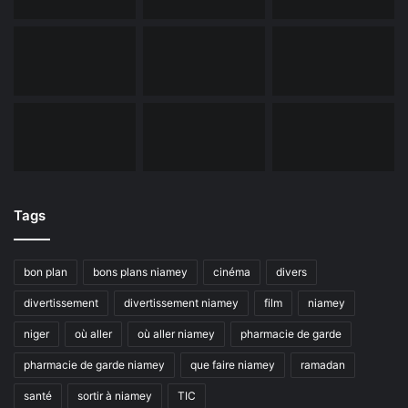
Tags
bon plan
bons plans niamey
cinéma
divers
divertissement
divertissement niamey
film
niamey
niger
où aller
où aller niamey
pharmacie de garde
pharmacie de garde niamey
que faire niamey
ramadan
santé
sortir à niamey
TIC