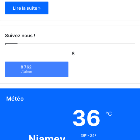
Lire la suite »
Suivez nous !
8
8 762
J\'aime
Météo
36
℃
Niamey
36º - 34º