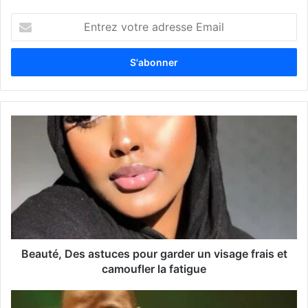
E
n
t
r
e
z
v
o
t
r
e
a
d
r
e
s
s
Beauté, Des astuces pour garder un visage frais et
e
camoufler la fatigue
E
m