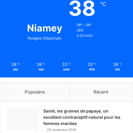
38
℃
Niamey
38º - 34º
28%
0.52 km/h
Nuages Dispersés
38
38
33
35
36
℃
℃
℃
℃
℃
jeu
ven
sam
dim
lun
Populaire
Récent
Santé, les graines de papaye, un
excellent contraceptif naturel pour les
femmes mariées
25 novembre 2019