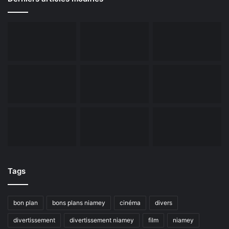
Tags
bon plan
bons plans niamey
cinéma
divers
divertissement
divertissement niamey
film
niamey