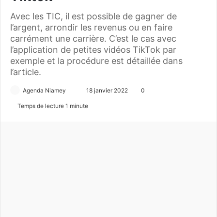
Avec les TIC, il est possible de gagner de
l’argent, arrondir les revenus ou en faire
carrément une carrière. C’est le cas avec
l’application de petites vidéos TikTok par
exemple et la procédure est détaillée dans
l’article.
Agenda Niamey
E
18 janvier 2022
0
n
Temps de lecture 1 minute
v
o
y
e
r
u
n
c
o