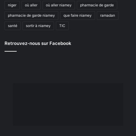
niger
où aller
où aller niamey
pharmacie de garde
pharmacie de garde niamey
que faire niamey
ramadan
santé
sortir à niamey
TIC
Retrouvez-nous sur Facebook