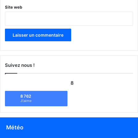
Site web
Suivez nous !
8
8 762
J\'aime
Météo