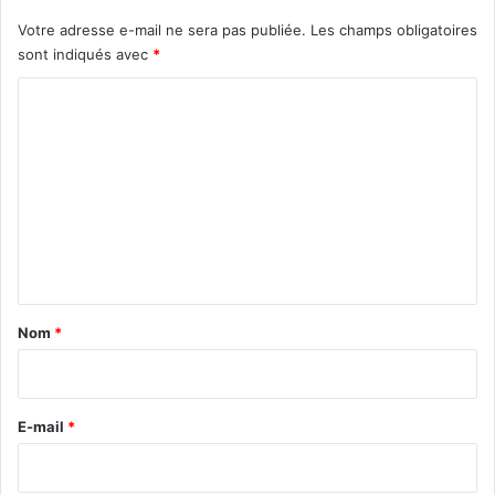
Votre adresse e-mail ne sera pas publiée.
Les champs obligatoires
sont indiqués avec
*
C
o
m
m
e
n
t
a
Nom
*
i
r
e
E-mail
*
*