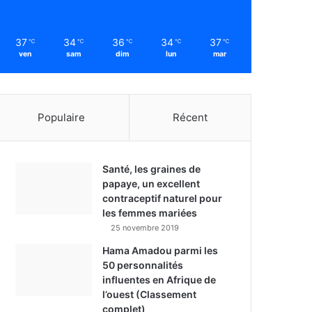
37
34
36
34
37
℃
℃
℃
℃
℃
ven
sam
dim
lun
mar
Populaire
Récent
Santé, les graines de
papaye, un excellent
contraceptif naturel pour
les femmes mariées
25 novembre 2019
Hama Amadou parmi les
50 personnalités
influentes en Afrique de
l’ouest (Classement
complet)