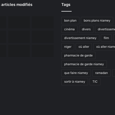
 articles modifiés
Tags
bon plan
bons plans niamey
cinéma
divers
divertissem
divertissement niamey
film
niger
où aller
où aller nia
pharmacie de garde
pharmacie de garde niamey
que faire niamey
ramadan
sortir à niamey
TIC