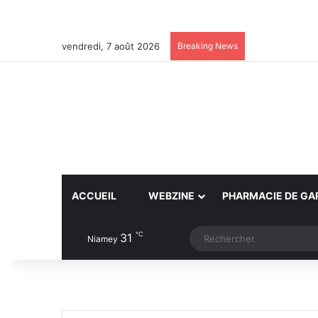
vendredi, 7 août 2026
Breaking News
ACCUEIL
WEBZINE
PHARMACIE DE GA
℃
31
Article Aléatoire
Switch skin
Niamey