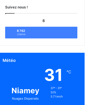
Suivez nous !
8
8 762
J\'aime
Météo
31
℃
Niamey
37º - 31º
52%
5.71 km/h
Nuages Dispersés