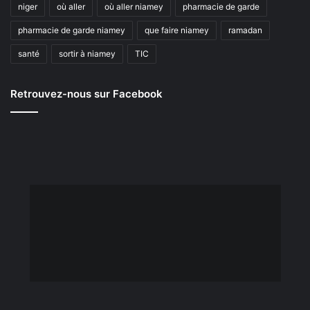
niger
où aller
où aller niamey
pharmacie de garde
pharmacie de garde niamey
que faire niamey
ramadan
santé
sortir à niamey
TIC
Retrouvez-nous sur Facebook