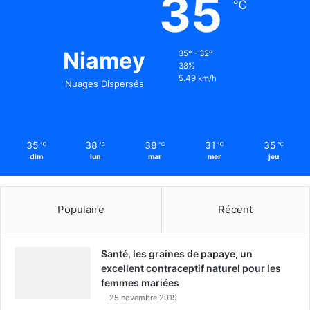
35
℃
Niamey
35º - 32º
38%
5.49 km/h
Nuages Dispersés
35
38
38
31
35
℃
℃
℃
℃
℃
dim
lun
mar
mer
jeu
Populaire
Récent
Santé, les graines de papaye, un
excellent contraceptif naturel pour les
femmes mariées
25 novembre 2019