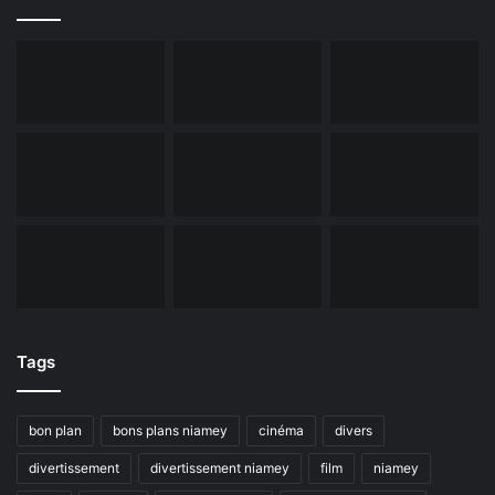
Tags
bon plan
bons plans niamey
cinéma
divers
divertissement
divertissement niamey
film
niamey