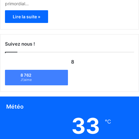
primordial…
Lire la suite »
Suivez nous !
8
8 762
J\'aime
Météo
33
℃