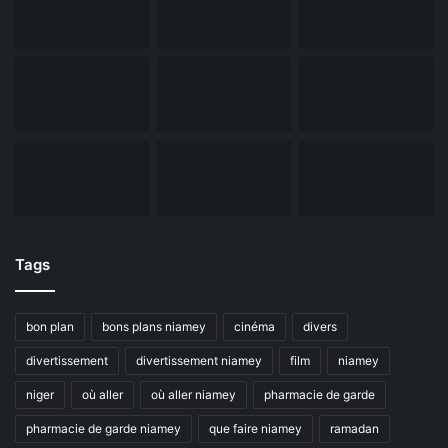
Tags
bon plan
bons plans niamey
cinéma
divers
divertissement
divertissement niamey
film
niamey
niger
où aller
où aller niamey
pharmacie de garde
pharmacie de garde niamey
que faire niamey
ramadan