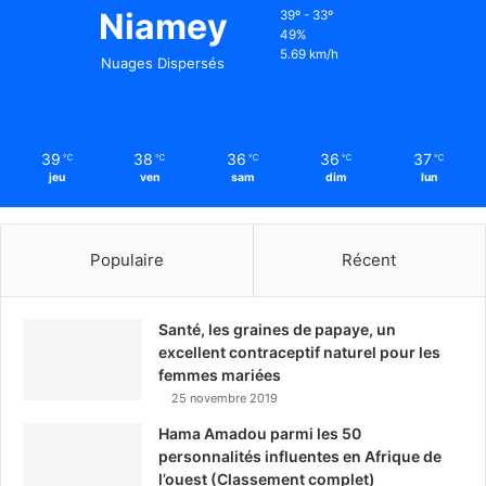
Niamey
39º - 33º
49%
5.69 km/h
Nuages Dispersés
39
38
36
36
37
℃
℃
℃
℃
℃
jeu
ven
sam
dim
lun
Populaire
Récent
Santé, les graines de papaye, un
excellent contraceptif naturel pour les
femmes mariées
25 novembre 2019
Hama Amadou parmi les 50
personnalités influentes en Afrique de
l’ouest (Classement complet)