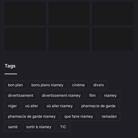
Tags
bon plan
bons plans niamey
cinéma
divers
divertissement
divertissement niamey
film
niamey
niger
où aller
où aller niamey
pharmacie de garde
pharmacie de garde niamey
que faire niamey
ramadan
santé
sortir à niamey
TIC