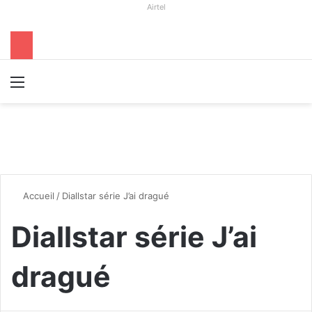
Airtel
Menu
R
Accueil
/
Diallstar série J’ai dragué
Diallstar série J’ai
dragué