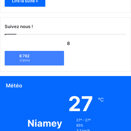
Lire la suite »
Suivez nous !
8
8 762
J\'aime
Météo
27
℃
Niamey
27º - 27º
65%
3.3 km/h