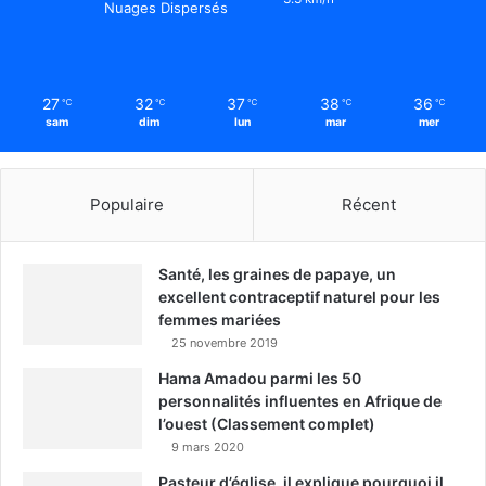
Nuages Dispersés
27
32
37
38
36
℃
℃
℃
℃
℃
sam
dim
lun
mar
mer
Populaire
Récent
Santé, les graines de papaye, un
excellent contraceptif naturel pour les
femmes mariées
25 novembre 2019
Hama Amadou parmi les 50
personnalités influentes en Afrique de
l’ouest (Classement complet)
9 mars 2020
Pasteur d’église, il explique pourquoi il