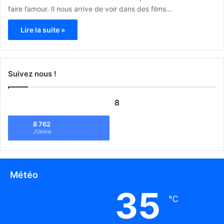
faire l’amour. Il nous arrive de voir dans des films…
Lire la suite »
Suivez nous !
8
8 762
J\'aime
Météo
35
℃