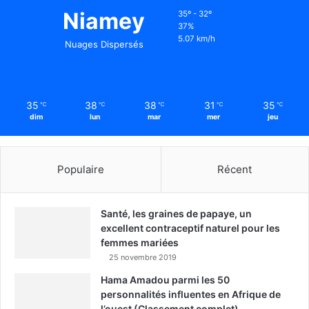
Niamey
35º - 32º
37%
5.07 km/h
Nuages Dispersés
35
38
38
31
35
℃
℃
℃
℃
℃
dim
lun
mar
mer
jeu
Populaire
Récent
Santé, les graines de papaye, un
excellent contraceptif naturel pour les
femmes mariées
25 novembre 2019
Hama Amadou parmi les 50
personnalités influentes en Afrique de
l’ouest (Classement complet)