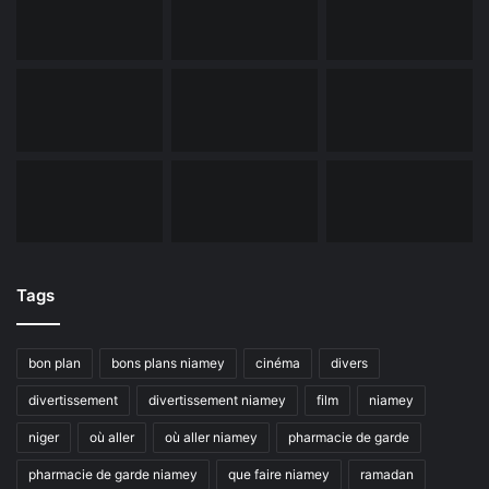
Tags
bon plan
bons plans niamey
cinéma
divers
divertissement
divertissement niamey
film
niamey
niger
où aller
où aller niamey
pharmacie de garde
pharmacie de garde niamey
que faire niamey
ramadan