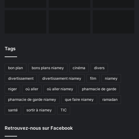
Tags
bon plan
bons plans niamey
cinéma
divers
divertissement
divertissement niamey
film
niamey
niger
où aller
où aller niamey
pharmacie de garde
pharmacie de garde niamey
que faire niamey
ramadan
santé
sortir à niamey
TIC
Retrouvez-nous sur Facebook