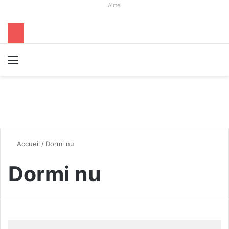
Airtel
Menu
R
Accueil
/
Dormi nu
Dormi nu