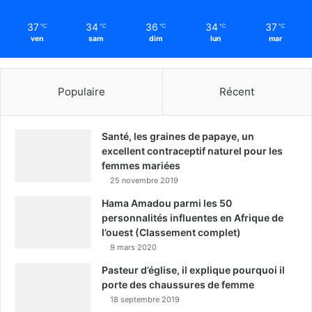
37
34
36
34
37
℃
℃
℃
℃
℃
ven
sam
dim
lun
mar
Populaire
Récent
Santé, les graines de papaye, un
excellent contraceptif naturel pour les
femmes mariées
25 novembre 2019
Hama Amadou parmi les 50
personnalités influentes en Afrique de
l’ouest (Classement complet)
9 mars 2020
Pasteur d’église, il explique pourquoi il
porte des chaussures de femme
18 septembre 2019