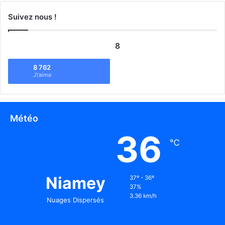
Suivez nous !
8
8 762
J\'aime
Météo
36
℃
Niamey
37º - 36º
37%
3.36 km/h
Nuages Dispersés