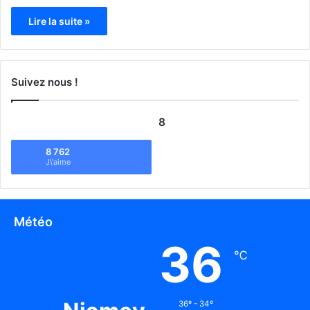
Lire la suite »
Suivez nous !
8
8 762
J\'aime
Météo
36
℃
36º - 34º