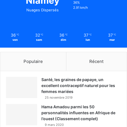
Niamey
36%
2.91 km/h
Nuages Dispersés
36
32
36
37
37
℃
℃
℃
℃
℃
ven
sam
dim
lun
mar
Populaire
Récent
Santé, les graines de papaye, un
excellent contraceptif naturel pour les
femmes mariées
25 novembre 2019
Hama Amadou parmi les 50
personnalités influentes en Afrique de
l’ouest (Classement complet)
9 mars 2020