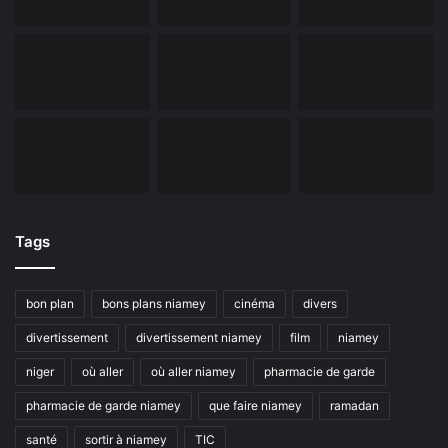
Tags
bon plan
bons plans niamey
cinéma
divers
divertissement
divertissement niamey
film
niamey
niger
où aller
où aller niamey
pharmacie de garde
pharmacie de garde niamey
que faire niamey
ramadan
santé
sortir à niamey
TIC